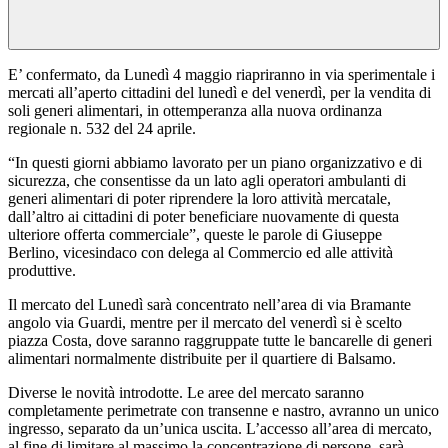
E’ confermato, da Lunedì 4 maggio riapriranno in via sperimentale i
mercati all’aperto cittadini del lunedì e del venerdì, per la vendita di
soli generi alimentari, in ottemperanza alla nuova ordinanza
regionale n. 532 del 24 aprile.
“In questi giorni abbiamo lavorato per un piano organizzativo e di
sicurezza, che consentisse da un lato agli operatori ambulanti di
generi alimentari di poter riprendere la loro attività mercatale,
dall’altro ai cittadini di poter beneficiare nuovamente di questa
ulteriore offerta commerciale”, queste le parole di Giuseppe
Berlino, vicesindaco con delega al Commercio ed alle attività
produttive.
Il mercato del Lunedì sarà concentrato nell’area di via Bramante
angolo via Guardi, mentre per il mercato del venerdì si è scelto
piazza Costa, dove saranno raggruppate tutte le bancarelle di generi
alimentari normalmente distribuite per il quartiere di Balsamo.
Diverse le novità introdotte. Le aree del mercato saranno
completamente perimetrate con transenne e nastro, avranno un unico
ingresso, separato da un’unica uscita. L’accesso all’area di mercato,
al fine di limitare al massimo la concentrazione di persone, sarà