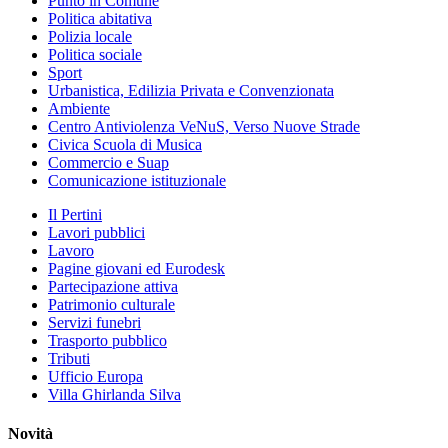
Punto in Comune
Politica abitativa
Polizia locale
Politica sociale
Sport
Urbanistica, Edilizia Privata e Convenzionata
Ambiente
Centro Antiviolenza VeNuS, Verso Nuove Strade
Civica Scuola di Musica
Commercio e Suap
Comunicazione istituzionale
Il Pertini
Lavori pubblici
Lavoro
Pagine giovani ed Eurodesk
Partecipazione attiva
Patrimonio culturale
Servizi funebri
Trasporto pubblico
Tributi
Ufficio Europa
Villa Ghirlanda Silva
Novità