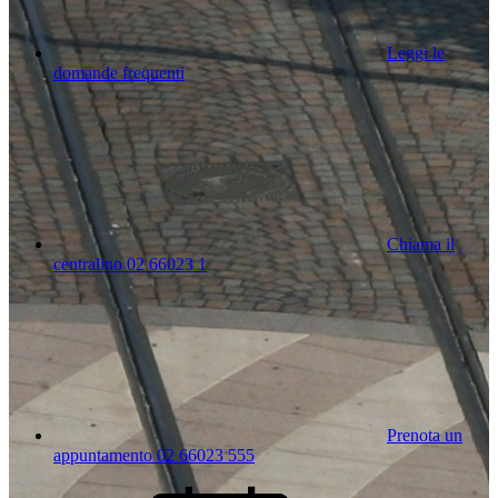
Leggi le
domande frequenti
Chiama il
centralino 02 66023 1
Prenota un
appuntamento 02 66023 555