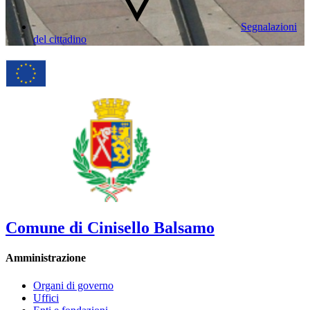
Segnalazioni
del cittadino
Comune di Cinisello Balsamo
Amministrazione
Organi di governo
Uffici