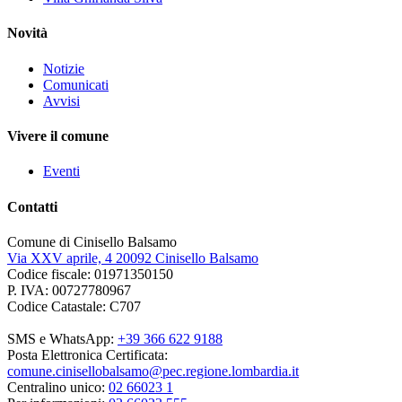
Novità
Notizie
Comunicati
Avvisi
Vivere il comune
Eventi
Contatti
Comune di Cinisello Balsamo
Via XXV aprile, 4 20092 Cinisello Balsamo
Codice fiscale: 01971350150
P. IVA: 00727780967
Codice Catastale: C707
SMS e WhatsApp:
+39 366 622 9188
Posta Elettronica Certificata:
comune.cinisellobalsamo@pec.regione.lombardia.it
Centralino unico:
02 66023 1