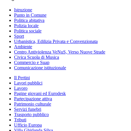
Istruzione
Punto in Comune
Politica abitativa
Polizia locale
Politica sociale
Sport
Urbanistica, Edilizia Privata e Convenzionata
Ambiente
Centro Antiviolenza VeNuS, Verso Nuove Strade
Civica Scuola di Musica
Commercio e Suap
Comunicazione istituzionale
Il Pertini
Lavori pubblici
Lavoro
Pagine giovani ed Eurodesk
Partecipazione attiva
Patrimonio culturale
Servizi funebri
Trasporto pubblico
Tributi
Ufficio Europa
Villa Ghirlanda Silva