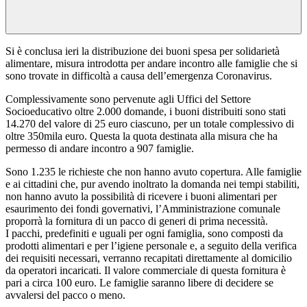
Si è conclusa ieri la distribuzione dei buoni spesa per solidarietà
alimentare, misura introdotta per andare incontro alle famiglie che si
sono trovate in difficoltà a causa dell’emergenza Coronavirus.
Complessivamente sono pervenute agli Uffici del Settore
Socioeducativo oltre 2.000 domande, i buoni distribuiti sono stati
14.270 del valore di 25 euro ciascuno, per un totale complessivo di
oltre 350mila euro. Questa la quota destinata alla misura che ha
permesso di andare incontro a 907 famiglie.
Sono 1.235 le richieste che non hanno avuto copertura. Alle famiglie
e ai cittadini che, pur avendo inoltrato la domanda nei tempi stabiliti,
non hanno avuto la possibilità di ricevere i buoni alimentari per
esaurimento dei fondi governativi, l’Amministrazione comunale
proporrà la fornitura di un pacco di generi di prima necessità.
I pacchi, predefiniti e uguali per ogni famiglia, sono composti da
prodotti alimentari e per l’igiene personale e, a seguito della verifica
dei requisiti necessari, verranno recapitati direttamente al domicilio
da operatori incaricati. Il valore commerciale di questa fornitura è
pari a circa 100 euro. Le famiglie saranno libere di decidere se
avvalersi del pacco o meno.