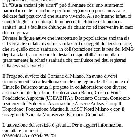
La “Busta anziani più sicuri” può diventare così uno strumento
particolarmente importante per fronteggiare con più sicurezza le
delicate fasi post covid che stiamo vivendo. Al suo interno infatti ci
sono tutti gli strumenti, quali numeri di telefono e dati medico-
sanitari, utili a facilitare chiunque sia chiamato ad intervenire in caso
di emergenza.
Diverse le figure attive che intercettano la popolazione anziana sia
sul versante sociale, ovvero associazioni e soggetti del terzo settore,
che su quello socio-sanitario, in collaborazione con la rete dei MMG
degli anziani, a cui viene richiesta la disponibilità a compilare
gratuitamente la scheda sanitaria che confluisce nei dati registrati
sulla tessera salva vita.
Il Progetto, avviato dal Comune di Milano, ha avuto diversi
riconoscimenti sia a livello nazionale che regionale. Il Comune di
Cinisello Balsamo attua il progetto in collaborazione con diverse
associazioni del territorio: Centri anziani Bauer, Costa e Friuli,
Fondazione Auprema (UNIABITA), Decanato Caritas, Consorzio
residenze del Sole Soc. Associazione Auser e Anteas, Coop Il
Torpedone, Fondazione Martinelli, ASST Nord Milano e con il
sostegno di Azienda Multiservizi Farmacie Comunali.
L’attivazione del servizio è gratuita. Per maggiori informazioni
contattare i numeri:
0266048148 e 0294435174.