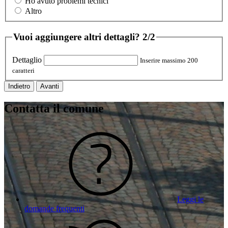
Ho avuto problemi tecnici
Altro
Vuoi aggiungere altri dettagli?
2/2
Dettaglio
Inserire massimo 200
caratteri
Indietro
Avanti
Contatta il comune
Leggi le
domande frequenti