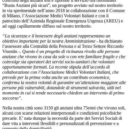
confronti degli anziani soli e riprende il servizio ora rinominato
“Busta Anziani più sicuri”, un progetto avviato sul nostro territorio
in via sperimentale nell’anno 2018 in collaborazione con il Comune
di Milano, l’Associazione Medici Volontari Italiani e con il
patrocinio dell’Azienda Regionale Emergenza Urgenza (AREU) e
ad oggi capillarmente diffuso sul nostro territorio.
“La sicurezza e il benessere degli anziani rappresentano un
obiettivo importante per la nostra Amministrazione
- ha dichiarato
l’assessore alla Centralità della Persona e al Terzo Settore Riccardo
Visentin -
. Questo è un progetto di vicinanza rivolto alle persone
anziane che vivono in casa da sole o con rete familiare fragile e che
coinvolge sia operatori dei servizi socio-sanitari che volontari
opportunamente formati. La recente stipula dell’accordo di
collaborazione con l’Associazione Medici Volontari Italiani, che
prevede per la prima volta anche un contributo economico,
conferma la nostra volontà di garantire un’attenzione maggiore alle
persone più vulnerabili, dotandole di strumenti salvavita, utili nel
momento in cui si rende necessario chiedere un intervento di primo
soccorso”
.
Nella nostra città sono 3150 gli anziani ultra 75enni che vivono soli,
alcuni con scarse relazioni interpersonali e condizioni psicofisiche
precarie. E’ nata dunque la necessità da parte dei Servizi Sociali di
dare vita a interventi flessibili e personalizzati di prevenzione e a
supporto della domiciliarità.