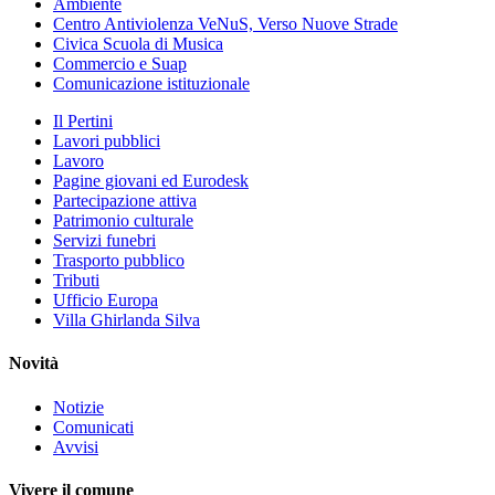
Ambiente
Centro Antiviolenza VeNuS, Verso Nuove Strade
Civica Scuola di Musica
Commercio e Suap
Comunicazione istituzionale
Il Pertini
Lavori pubblici
Lavoro
Pagine giovani ed Eurodesk
Partecipazione attiva
Patrimonio culturale
Servizi funebri
Trasporto pubblico
Tributi
Ufficio Europa
Villa Ghirlanda Silva
Novità
Notizie
Comunicati
Avvisi
Vivere il comune