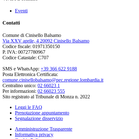
Eventi
Contatti
Comune di Cinisello Balsamo
Via XXV aprile, 4 20092 Cinisello Balsamo
Codice fiscale: 01971350150
P. IVA: 00727780967
Codice Catastale: C707
SMS e WhatsApp:
+39 366 622 9188
Posta Elettronica Certificata:
comune.cinisellobalsamo@pec.regione.lombardia.it
Centralino unico:
02 66023 1
Per informazioni:
02 66023 555
Sito registrato al Tribunale di Monza n. 2022
Leggi le FAQ
Prenotazione appuntamento
Segnalazione disservizio
Amministrazione Trasparente
Informativa privacy