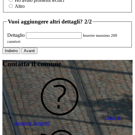
Ho avuto problemi tecnici
Altro
Vuoi aggiungere altri dettagli?
2/2
Dettaglio
Inserire massimo 200
caratteri
Indietro
Avanti
Contatta il comune
Leggi le
domande frequenti