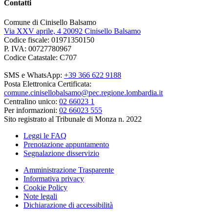
Contatti
Comune di Cinisello Balsamo
Via XXV aprile, 4 20092 Cinisello Balsamo
Codice fiscale: 01971350150
P. IVA: 00727780967
Codice Catastale: C707
SMS e WhatsApp:
+39 366 622 9188
Posta Elettronica Certificata:
comune.cinisellobalsamo@pec.regione.lombardia.it
Centralino unico:
02 66023 1
Per informazioni:
02 66023 555
Sito registrato al Tribunale di Monza n. 2022
Leggi le FAQ
Prenotazione appuntamento
Segnalazione disservizio
Amministrazione Trasparente
Informativa privacy
Cookie Policy
Note legali
Dichiarazione di accessibilità