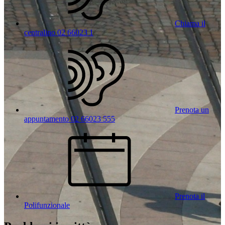
Chiama il
centralino 02 66023 1
Prenota un
appuntamento 02 66023 555
Prenota il
Polifunzionale