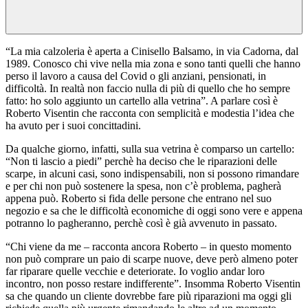
“La mia calzoleria è aperta a Cinisello Balsamo, in via Cadorna, dal
1989. Conosco chi vive nella mia zona e sono tanti quelli che hanno
perso il lavoro a causa del Covid o gli anziani, pensionati, in
difficoltà. In realtà non faccio nulla di più di quello che ho sempre
fatto: ho solo aggiunto un cartello alla vetrina”. A parlare così è
Roberto Visentin che racconta con semplicità e modestia l’idea che
ha avuto per i suoi concittadini.
Da qualche giorno, infatti, sulla sua vetrina è comparso un cartello:
“Non ti lascio a piedi” perchè ha deciso che le riparazioni delle
scarpe, in alcuni casi, sono indispensabili, non si possono rimandare
e per chi non può sostenere la spesa, non c’è problema, pagherà
appena può. Roberto si fida delle persone che entrano nel suo
negozio e sa che le difficoltà economiche di oggi sono vere e appena
potranno lo pagheranno, perchè così è già avvenuto in passato.
“Chi viene da me – racconta ancora Roberto – in questo momento
non può comprare un paio di scarpe nuove, deve però almeno poter
far riparare quelle vecchie e deteriorate. Io voglio andar loro
incontro, non posso restare indifferente”. Insomma Roberto Visentin
sa che quando un cliente dovrebbe fare più riparazioni ma oggi gli