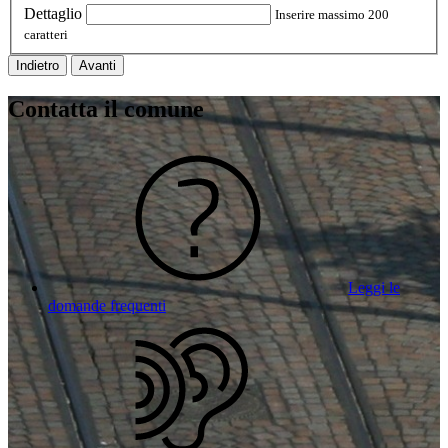
Dettaglio
Inserire massimo 200
caratteri
Indietro
Avanti
Contatta il comune
Leggi le
domande frequenti