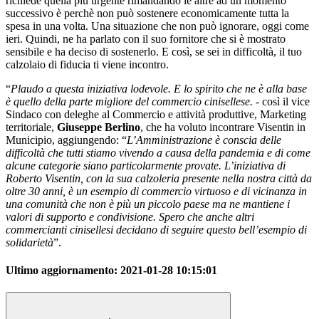
richiede quella più urgente rimandando le altre ad un momento
successivo è perchè non può sostenere economicamente tutta la
spesa in una volta. Una situazione che non può ignorare, oggi come
ieri. Quindi, ne ha parlato con il suo fornitore che si è mostrato
sensibile e ha deciso di sostenerlo. E così, se sei in difficoltà, il tuo
calzolaio di fiducia ti viene incontro.
“
Plaudo a questa iniziativa lodevole. E lo spirito che ne è alla base
è quello della parte migliore del commercio cinisellese.
- così il vice
Sindaco con deleghe al Commercio e attività produttive, Marketing
territoriale,
Giuseppe Berlino
, che ha voluto incontrare Visentin in
Municipio, aggiungendo: “
L’Amministrazione è conscia delle
difficoltà che tutti stiamo vivendo a causa della pandemia e di come
alcune categorie siano particolarmente provate. L’iniziativa di
Roberto Visentin, con la sua calzoleria presente nella nostra città da
oltre 30 anni, è un esempio di commercio virtuoso e di vicinanza in
una comunità che non è più un piccolo paese ma ne mantiene i
valori di supporto e condivisione. Spero che anche altri
commercianti cinisellesi decidano di seguire questo bell’esempio di
solidarietà
”.
Ultimo aggiornamento:
2021-01-28 10:15:01