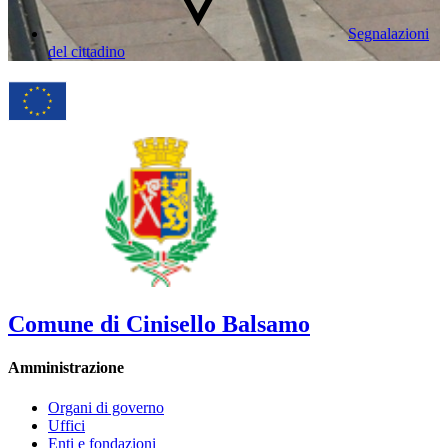
Segnalazioni
del cittadino
Comune di Cinisello Balsamo
Amministrazione
Organi di governo
Uffici
Enti e fondazioni