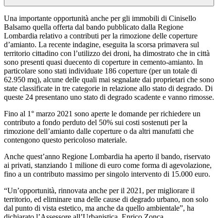
Una importante opportunità anche per gli immobili di Cinisello
Balsamo quella offerta dal bando pubblicato dalla Regione
Lombardia relativo a contributi per la rimozione delle coperture
d’amianto. La recente indagine, eseguita la scorsa primavera sul
territorio cittadino con l’utilizzo dei droni, ha dimostrato che in città
sono presenti quasi duecento di coperture in cemento-amianto. In
particolare sono stati individuate 186 coperture (per un totale di
62.950 mq), alcune delle quali mai segnalate dai proprietari che sono
state classificate in tre categorie in relazione allo stato di degrado. Di
queste 24 presentano uno stato di degrado scadente e vanno rimosse.
Fino al 1° marzo 2021 sono aperte le domande per richiedere un
contributo a fondo perduto del 50% sui costi sostenuti per la
rimozione dell’amianto dalle coperture o da altri manufatti che
contengono questo pericoloso materiale.
Anche quest’anno Regione Lombardia ha aperto il bando, riservato
ai privati, stanziando 1 milione di euro come forma di agevolazione,
fino a un contributo massimo per singolo intervento di 15.000 euro.
“Un’opportunità, rinnovata anche per il 2021, per migliorare il
territorio, ed eliminare una delle cause di degrado urbano, non solo
dal punto di vista estetico, ma anche da quello ambientale”, ha
dichiarato l’Assessore all’Urbanistica, Enrico Zonca.