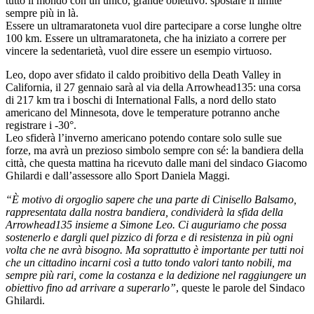
tutto il mondo con un unico, grande obiettivo: spostare il limite
sempre più in là.
Essere un ultramaratoneta vuol dire partecipare a corse lunghe oltre
100 km. Essere un ultramaratoneta, che ha iniziato a correre per
vincere la sedentarietà, vuol dire essere un esempio virtuoso.
Leo, dopo aver sfidato il caldo proibitivo della Death Valley in
California, il 27 gennaio sarà al via della Arrowhead135: una corsa
di 217 km tra i boschi di International Falls, a nord dello stato
americano del Minnesota, dove le temperature potranno anche
registrare i -30°.
Leo sfiderà l’inverno americano potendo contare solo sulle sue
forze, ma avrà un prezioso simbolo sempre con sé: la bandiera della
città, che questa mattina ha ricevuto dalle mani del sindaco Giacomo
Ghilardi e dall’assessore allo Sport Daniela Maggi.
“È motivo di orgoglio sapere che una parte di Cinisello Balsamo,
rappresentata dalla nostra bandiera, condividerà la sfida della
Arrowhead135 insieme a Simone Leo. Ci auguriamo che possa
sostenerlo e dargli quel pizzico di forza e di resistenza in più ogni
volta che ne avrà bisogno. Ma soprattutto è importante per tutti noi
che un cittadino incarni così a tutto tondo valori tanto nobili, ma
sempre più rari, come la costanza e la dedizione nel raggiungere un
obiettivo fino ad arrivare a superarlo”
, queste le parole del Sindaco
Ghilardi.