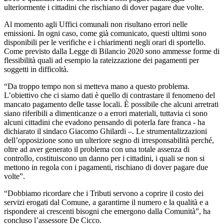
ulteriormente i cittadini che rischiano di dover pagare due volte.
Al momento agli Uffici comunali non risultano errori nelle
emissioni. In ogni caso, come già comunicato, questi ultimi sono
disponibili per le verifiche e i chiarimenti negli orari di sportello.
Come previsto dalla Legge di Bilancio 2020 sono ammesse forme di
flessibilità quali ad esempio la rateizzazione dei pagamenti per
soggetti in difficoltà.
“Da troppo tempo non si metteva mano a questo problema.
L’obiettivo che ci siamo dati è quello di contrastare il fenomeno del
mancato pagamento delle tasse locali. È possibile che alcuni arretrati
siano riferibili a dimenticanze o a errori materiali, tuttavia ci sono
alcuni cittadini che evadono pensando di poterla fare franca - ha
dichiarato il sindaco Giacomo Ghilardi –. Le strumentalizzazioni
dell’opposizione sono un ulteriore segno di irresponsabilità perché,
oltre ad aver generato il problema con una totale assenza di
controllo, costituiscono un danno per i cittadini, i quali se non si
mettono in regola con i pagamenti, rischiano di dover pagare due
volte”.
“Dobbiamo ricordare che i Tributi servono a coprire il costo dei
servizi erogati dal Comune, a garantirne il numero e la qualità e a
rispondere ai crescenti bisogni che emergono dalla Comunità”, ha
concluso l’assessore De Cicco.