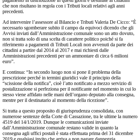
pagamento in distribuzione in questi giorni e destinate ai cittadini
che non risultano in regola con i Tributi locali relativi agli anni
precedenti.
Ad intervenire l’assessore al Bilancio e Tributi Valeria De Cicco: “È
necessario sgomberare subito il campo da equivoci dicendo che gli
Avvisi inviati dall’Amministrazione comunale sono un atto dovuto,
non si tratta solo di una scelta di carattere politico poiché si fa
riferimento a pagamenti di Tributi Locali non avvenuti da parte dei
cittadini a partire dal 2014 al 2017 e mai richiesti dalle
Amministrazioni precedenti per un ammontare di circa 6 milioni
euro”.
E continua: “In secondo luogo non si pone il problema della
prescrizione perché in termini giuridici vale il principio della
“scissione della notifica”, cioè l’atto notificato a mezzo servizio di
postalizzazione si perfeziona per il notificante nel momento in cui lo
stesso viene affidato nelle mani dell’organo deputato alla consegna,
mentre per il destinatario al momento della ricezione”.
Si tratta a questo proposito di giurisprudenza consolidata, con
numerose sentenze della Corte di Cassazione, tra le ultime la numero
4519 del 14/1/2019. Dunque le comunicazioni inviate
dall’Amministrazione comunale restano valide in quanto la
consegna agli uffici postali è stata effettuata prima del 31 dicembre
2019 e qualsiasi invito che arriva a non pagare danneggia