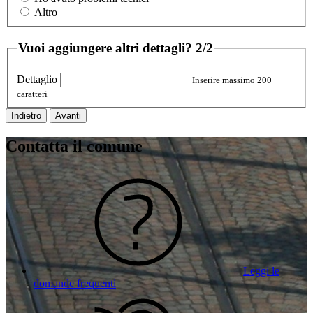
Altro
Vuoi aggiungere altri dettagli?
2/2
Dettaglio
Inserire massimo 200
caratteri
Indietro
Avanti
Contatta il comune
Leggi le
domande frequenti