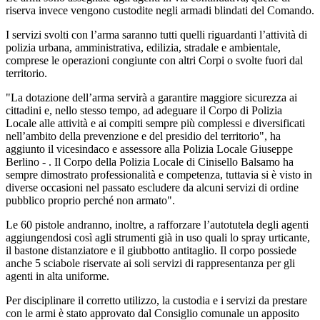
riserva invece vengono custodite negli armadi blindati del Comando.
I servizi svolti con l’arma saranno tutti quelli riguardanti l’attività di
polizia urbana, amministrativa, edilizia, stradale e ambientale,
comprese le operazioni congiunte con altri Corpi o svolte fuori dal
territorio.
"La dotazione dell’arma servirà a garantire maggiore sicurezza ai
cittadini e, nello stesso tempo, ad adeguare il Corpo di Polizia
Locale alle attività e ai compiti sempre più complessi e diversificati
nell’ambito della prevenzione e del presidio del territorio", ha
aggiunto il vicesindaco e assessore alla Polizia Locale Giuseppe
Berlino - . Il Corpo della Polizia Locale di Cinisello Balsamo ha
sempre dimostrato professionalità e competenza, tuttavia si è visto in
diverse occasioni nel passato escludere da alcuni servizi di ordine
pubblico proprio perché non armato".
Le 60 pistole andranno, inoltre, a rafforzare l’autotutela degli agenti
aggiungendosi così agli strumenti già in uso quali lo spray urticante,
il bastone distanziatore e il giubbotto antitaglio. Il corpo possiede
anche 5 sciabole riservate ai soli servizi di rappresentanza per gli
agenti in alta uniforme.
Per disciplinare il corretto utilizzo, la custodia e i servizi da prestare
con le armi è stato approvato dal Consiglio comunale un apposito