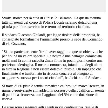
Svolta storica per la città di Cinisello Balsamo. Da questa mattina
tutti gli agenti del corpo di Polizia Locale saranno dotati di una
pistola per il loro servizio in esterno sul territorio cittadino.
Il sindaco Giacomo Ghilardi, per legge titolare della proprietà, ha
consegnato formalmente l’armamento presso la sede del Comando
di via Gozzano.
"Siamo particolarmente fieri di aver raggiunto questo obiettivo che
per noi ha un valore speciale. La nostra è una battaglia cominciata
molti anni fa con la raccolta 2mila firme in pochi giorni contro una
posizione ideologica. Il nostro comune era, infatti, uno degli ultimi
in tutta la Regione a non essere dotato di pistole. Un impegno che
finalmente si è trasformato in risposta concreta al bisogno di
maggiore sicurezza per i nostri cittadini", ha dichiarato il Sindaco.
Si tratta di 60 pistole semiautomatiche calibro 9 di marca Beretta, in
numero equivalente agli addetti in possesso della qualifica di agente
di pubblica sicurezza, con l’aggiunta del 5% come dotazione di
riserva.
Le armi sono assegnate agli agenti in via continuativa, quelle di