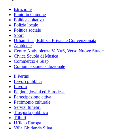
Istruzione
Punto in Comune
Politica abitativa
Polizia locale
Politica sociale
Sport
Urbanistica, Edilizia Privata e Convenzionata
Ambiente
Centro Antiviolenza VeNuS, Verso Nuove Strade
Civica Scuola di Musica
Commercio e Suap
Comunicazione istituzionale
Il Pertini
Lavori pubblici
Lavoro
Pagine giovani ed Eurodesk
Partecipazione attiva
Patrimonio culturale
Servizi funebri
Trasporto pubblico
Tributi
Ufficio Europa
Villa Ghirlanda Silva