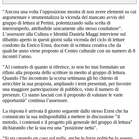
"Ancora una volta l’opposizione mostra di non avere elementi su cui
argomentare e strumentalizza la vicenda del mancato avvio del
gruppo di lettura al Pertini, polemizzando sulla scelta di
interromperlo, attribuibile unicamente allo stesso conduttore".
L’assessore alla Cultura e Identità Daniela Maggi interviene sul
dibattito aperto in questi giorni sulla vicenda del ciclo di letture
condotto da Enrico Ernst, docente di scrittura creativa che da
qualche anno viene proposto al Centro culturale con un numero di 8
incontri l’anno.
"Al contrario di quanto si riferisce, io non ho mai formulato un
rifiuto alla proposta dello scrittore in merito al gruppo di lettura.
Quando l’ho incontrato la scorsa settimana gli ho chiesto di
arricchire la sua proposta, ampliando i temi presentati, per favorire
una maggiore partecipazione di pubblico, visto il numero di
presenze. Ci siamo lasciati con il proposito di valutare le varie
opportunità" continua l’assessore.
La risposta è arrivata il giorno seguente dallo stesso Ernst che ha
comunicato la sua indisponibilità a mettere in discussione "il
metodo, i contenuti e il progetto più generale del gruppo di lettura"
dichiarando che la sua era una "posizione netta".
"Si sta creando un caso sul nulla, anche le forze politiche lo stanno