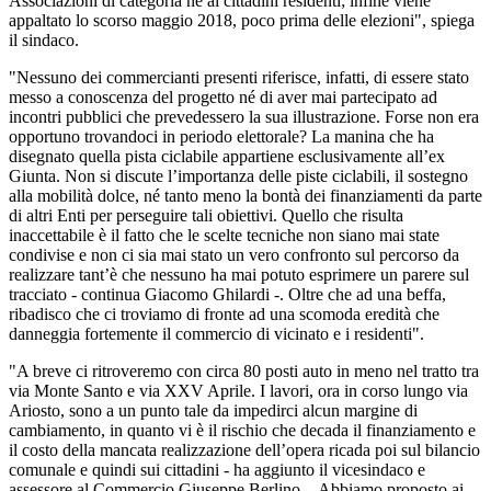
Associazioni di categoria né ai cittadini residenti; infine viene
appaltato lo scorso maggio 2018, poco prima delle elezioni", spiega
il sindaco.
"Nessuno dei commercianti presenti riferisce, infatti, di essere stato
messo a conoscenza del progetto né di aver mai partecipato ad
incontri pubblici che prevedessero la sua illustrazione. Forse non era
opportuno trovandoci in periodo elettorale? La manina che ha
disegnato quella pista ciclabile appartiene esclusivamente all’ex
Giunta. Non si discute l’importanza delle piste ciclabili, il sostegno
alla mobilità dolce, né tanto meno la bontà dei finanziamenti da parte
di altri Enti per perseguire tali obiettivi. Quello che risulta
inaccettabile è il fatto che le scelte tecniche non siano mai state
condivise e non ci sia mai stato un vero confronto sul percorso da
realizzare tant’è che nessuno ha mai potuto esprimere un parere sul
tracciato - continua Giacomo Ghilardi -. Oltre che ad una beffa,
ribadisco che ci troviamo di fronte ad una scomoda eredità che
danneggia fortemente il commercio di vicinato e i residenti".
"A breve ci ritroveremo con circa 80 posti auto in meno nel tratto tra
via Monte Santo e via XXV Aprile. I lavori, ora in corso lungo via
Ariosto, sono a un punto tale da impedirci alcun margine di
cambiamento, in quanto vi è il rischio che decada il finanziamento e
il costo della mancata realizzazione dell’opera ricada poi sul bilancio
comunale e quindi sui cittadini - ha aggiunto il vicesindaco e
assessore al Commercio Giuseppe Berlino -. Abbiamo proposto ai