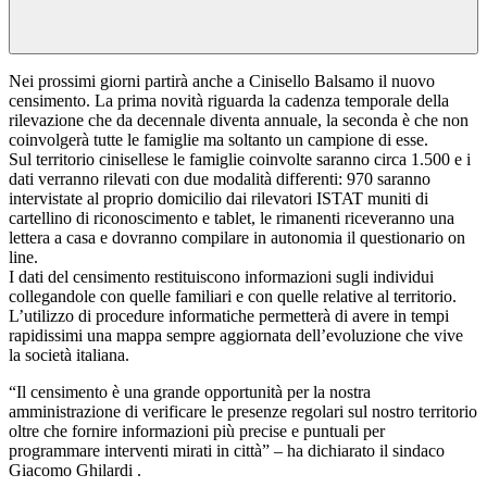
Nei prossimi giorni partirà anche a Cinisello Balsamo il nuovo
censimento. La prima novità riguarda la cadenza temporale della
rilevazione che da decennale diventa annuale, la seconda è che non
coinvolgerà tutte le famiglie ma soltanto un campione di esse.
Sul territorio cinisellese le famiglie coinvolte saranno circa 1.500 e i
dati verranno rilevati con due modalità differenti: 970 saranno
intervistate al proprio domicilio dai rilevatori ISTAT muniti di
cartellino di riconoscimento e tablet, le rimanenti riceveranno una
lettera a casa e dovranno compilare in autonomia il questionario on
line.
I dati del censimento restituiscono informazioni sugli individui
collegandole con quelle familiari e con quelle relative al territorio.
L’utilizzo di procedure informatiche permetterà di avere in tempi
rapidissimi una mappa sempre aggiornata dell’evoluzione che vive
la società italiana.
“Il censimento è una grande opportunità per la nostra
amministrazione di verificare le presenze regolari sul nostro territorio
oltre che fornire informazioni più precise e puntuali per
programmare interventi mirati in città” – ha dichiarato il sindaco
Giacomo Ghilardi .