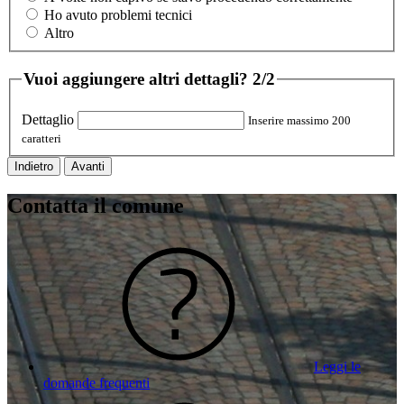
Ho avuto problemi tecnici
Altro
Vuoi aggiungere altri dettagli?
2/2
Dettaglio
Inserire massimo 200
caratteri
Indietro
Avanti
Contatta il comune
Leggi le
domande frequenti