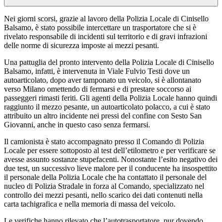
Nei giorni scorsi, grazie al lavoro della Polizia Locale di Cinisello
Balsamo, è stato possibile intercettare un trasportatore che si è
rivelato responsabile di incidenti sul territorio e di gravi infrazioni
delle norme di sicurezza imposte ai mezzi pesanti.
Una pattuglia del pronto intervento della Polizia Locale di Cinisello
Balsamo, infatti, è intervenuta in Viale Fulvio Testi dove un
autoarticolato, dopo aver tamponato un veicolo, si è allontanato
verso Milano omettendo di fermarsi e di prestare soccorso ai
passeggeri rimasti feriti. Gli agenti della Polizia Locale hanno quindi
raggiunto il mezzo pesante, un autoarticolato polacco, a cui è stato
attribuito un altro incidente nei pressi del confine con Sesto San
Giovanni, anche in questo caso senza fermarsi.
Il camionista è stato accompagnato presso il Comando di Polizia
Locale per essere sottoposto al test dell’etilometro e per verificare se
avesse assunto sostanze stupefacenti. Nonostante l’esito negativo dei
due test, un successivo lieve malore per il conducente ha insospettito
il personale della Polizia Locale che ha contattato il personale del
nucleo di Polizia Stradale in forza al Comando, specializzato nel
controllo dei mezzi pesanti, nello scarico dei dati contenuti nella
carta tachigrafica e nella memoria di massa del veicolo.
Le verifiche hanno rilevato che l’autotrasportatore, pur dovendo