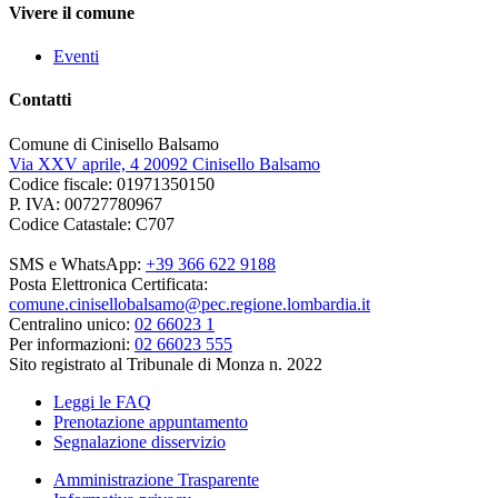
Vivere il comune
Eventi
Contatti
Comune di Cinisello Balsamo
Via XXV aprile, 4 20092 Cinisello Balsamo
Codice fiscale: 01971350150
P. IVA: 00727780967
Codice Catastale: C707
SMS e WhatsApp:
+39 366 622 9188
Posta Elettronica Certificata:
comune.cinisellobalsamo@pec.regione.lombardia.it
Centralino unico:
02 66023 1
Per informazioni:
02 66023 555
Sito registrato al Tribunale di Monza n. 2022
Leggi le FAQ
Prenotazione appuntamento
Segnalazione disservizio
Amministrazione Trasparente