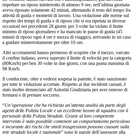
rispettare un riposo ininterrotto di almeno 9 ore, nell’ultima giornata
aveva riposato solamente 42 minuti, alternando il resto del tempo fra
attività di guida e momenti di lavoro. Una violazione alle norme sul
rispetto dei tempi di guida e di riposo che si era ripetuta in diverse
occasioni nei precedenti 28 giorni: per 3 volte ha violato il limite
minimo di riposo giornaliero e ha mancato le pause di guida (45
minuti di riposo ogni 4 ore e mezza di viaggio), arrivando in un caso
a guidare ininterrottamente per oltre 10 ore.
Altri accertamenti hanno permesso di scoprire che il mezzo, varcato
il confine italiano, aveva superato il limite di velocità per la categoria
(80Km/h) per ben 30 volte in due giorni, con una punta massima di
98 Km/h.
Il conducente, oltre a vedersi sospesa la patente, è stato sanzionato
per tutte le violazioni accertate. Rispetto ai due incidenti causati, è
stato inoltre denunciato all’Autorità Giudiziaria per aver omesso di
fermarsi e di prestare soccorso.
“
Un’operazione che ha richiesto un’attenta analisi da parte degli
agenti delle Polizia Locale e un eccellente lavoro di squadra con il
personale della Polizia Stradale. Grazie al loro competente
intervento è stato possibile contenere un comportamento pericoloso
e incurante dei rischi che simili trasgressioni possono causare sulla
rete stradale locale e nazionale
” sono le parole dell’assessore alla