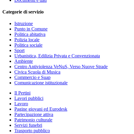
Documenti e dati
Categorie di servizio
Istruzione
Punto in Comune
Politica abitativa
Polizia locale
Politica sociale
Sport
Urbanistica, Edilizia Privata e Convenzionata
Ambiente
Centro Antiviolenza VeNuS, Verso Nuove Strade
Civica Scuola di Musica
Commercio e Suap
Comunicazione istituzionale
Il Pertini
Lavori pubblici
Lavoro
Pagine giovani ed Eurodesk
Partecipazione attiva
Patrimonio culturale
Servizi funebri
Trasporto pubblico