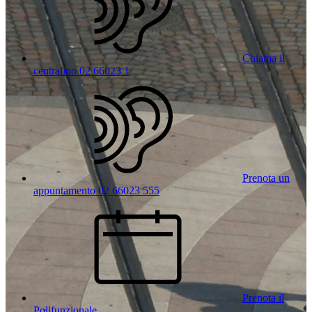
Chiama il
centralino 02 66023 1
Prenota un
appuntamento 02 66023 555
Prenota il
Polifunzionale