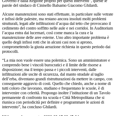
Governo e dalla Regione proprio per questi interventi”, queste le
parole del sindaco di Cinisello Balsamo Giacomo Ghilardi.
Alcune manutenzioni sono stati effettuate, in particolare sulle vetrate
e infissi delle palestre, ma restano ancora insoluti molti problemi
strutturali, legati alle infiltrazioni d’acqua dal tetto che provocano il
cedimento del contro soffitto nelle aule e nei corridoi. In Auditorium
l’acqua entra dai lucernari, così come manca la cura e la
manutenzione delle aree esterne. Uno altro importante problema è
quello degli infissi rotti che in alcuni casi non si aprono,
compromettendo la giusta aerazione richiesta in questo periodo dai
protocolli.
“La mia non vuole essere una polemica. Sono un amministratore e
comprendo bene i vincoli burocratici e il limite delle risorse a
disposizione; ma il tempo passa e i piccoli interventi, dalle
infiltrazioni alle uscite di sicurezza, dal manto stradale al taglio
dell’erba, diventano grandi ristrutturazioni da mettere in campo, con
conseguente aggravio di costi. Quello che chiedo, anche a nome di
tutti coloro che lavorano, studiano e frequentano le scuole, è di
intervenire con celerità. Propongo inoltre l’istituzione di un Tavolo
permanente di confronto tra scuola e Città Metropolitana che si
riunisca con periodicità per definire e programmare le azioni di
intervento”, ha concluso Ghilardi.