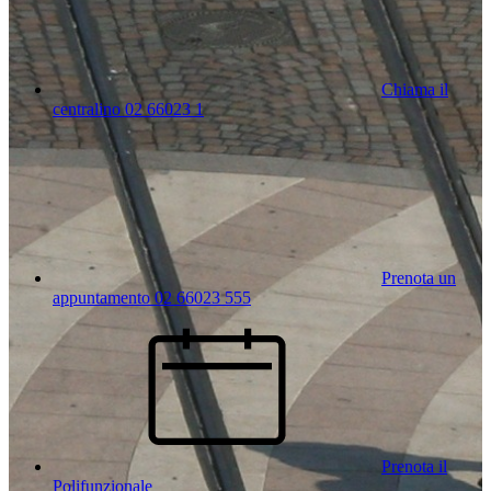
Chiama il
centralino 02 66023 1
Prenota un
appuntamento 02 66023 555
Prenota il
Polifunzionale