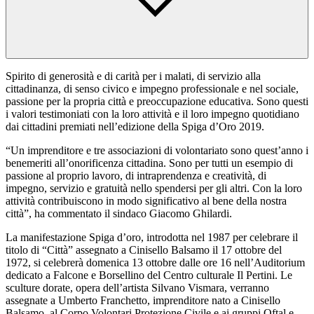
Spirito di generosità e di carità per i malati, di servizio alla
cittadinanza, di senso civico e impegno professionale e nel sociale,
passione per la propria città e preoccupazione educativa. Sono questi
i valori testimoniati con la loro attività e il loro impegno quotidiano
dai cittadini premiati nell’edizione della Spiga d’Oro 2019.
“Un imprenditore e tre associazioni di volontariato sono quest’anno i
benemeriti all’onorificenza cittadina. Sono per tutti un esempio di
passione al proprio lavoro, di intraprendenza e creatività, di
impegno, servizio e gratuità nello spendersi per gli altri. Con la loro
attività contribuiscono in modo significativo al bene della nostra
città”, ha commentato il sindaco Giacomo Ghilardi.
La manifestazione Spiga d’oro, introdotta nel 1987 per celebrare il
titolo di “Città” assegnato a Cinisello Balsamo il 17 ottobre del
1972, si celebrerà domenica 13 ottobre dalle ore 16 nell’Auditorium
dedicato a Falcone e Borsellino del Centro culturale Il Pertini. Le
sculture dorate, opera dell’artista Silvano Vismara, verranno
assegnate a Umberto Franchetto, imprenditore nato a Cinisello
Balsamo, al Corpo Volontari Protezione Civile e ai gruppi Oftal e