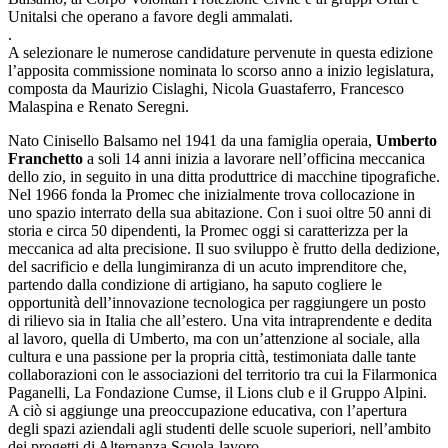
Unitalsi che operano a favore degli ammalati.
.
A selezionare le numerose candidature pervenute in questa edizione
l’apposita commissione nominata lo scorso anno a inizio legislatura,
composta da Maurizio Cislaghi, Nicola Guastaferro, Francesco
Malaspina e Renato Seregni.
Nato Cinisello Balsamo nel 1941 da una famiglia operaia,
Umberto
Franchetto
a soli 14 anni inizia a lavorare nell’officina meccanica
dello zio, in seguito in una ditta produttrice di macchine tipografiche.
Nel 1966 fonda la Promec che inizialmente trova collocazione in
uno spazio interrato della sua abitazione. Con i suoi oltre 50 anni di
storia e circa 50 dipendenti, la Promec oggi si caratterizza per la
meccanica ad alta precisione. Il suo sviluppo è frutto della dedizione,
del sacrificio e della lungimiranza di un acuto imprenditore che,
partendo dalla condizione di artigiano, ha saputo cogliere le
opportunità dell’innovazione tecnologica per raggiungere un posto
di rilievo sia in Italia che all’estero. Una vita intraprendente e dedita
al lavoro, quella di Umberto, ma con un’attenzione al sociale, alla
cultura e una passione per la propria città, testimoniata dalle tante
collaborazioni con le associazioni del territorio tra cui la Filarmonica
Paganelli, La Fondazione Cumse, il Lions club e il Gruppo Alpini.
A ciò si aggiunge una preoccupazione educativa, con l’apertura
degli spazi aziendali agli studenti delle scuole superiori, nell’ambito
dei progetti di Alternanza Scuola-lavoro.