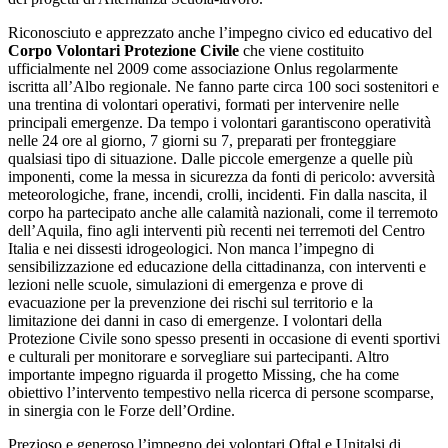
Riconosciuto e apprezzato anche l’impegno civico ed educativo del
Corpo Volontari Protezione Civile
che viene costituito
ufficialmente nel 2009 come associazione Onlus regolarmente
iscritta all’Albo regionale. Ne fanno parte circa 100 soci sostenitori e
una trentina di volontari operativi, formati per intervenire nelle
principali emergenze. Da tempo i volontari garantiscono operatività
nelle 24 ore al giorno, 7 giorni su 7, preparati per fronteggiare
qualsiasi tipo di situazione. Dalle piccole emergenze a quelle più
imponenti, come la messa in sicurezza da fonti di pericolo: avversità
meteorologiche, frane, incendi, crolli, incidenti. Fin dalla nascita, il
corpo ha partecipato anche alle calamità nazionali, come il terremoto
dell’Aquila, fino agli interventi più recenti nei terremoti del Centro
Italia e nei dissesti idrogeologici. Non manca l’impegno di
sensibilizzazione ed educazione della cittadinanza, con interventi e
lezioni nelle scuole, simulazioni di emergenza e prove di
evacuazione per la prevenzione dei rischi sul territorio e la
limitazione dei danni in caso di emergenze. I volontari della
Protezione Civile sono spesso presenti in occasione di eventi sportivi
e culturali per monitorare e sorvegliare sui partecipanti. Altro
importante impegno riguarda il progetto Missing, che ha come
obiettivo l’intervento tempestivo nella ricerca di persone scomparse,
in sinergia con le Forze dell’Ordine.
Prezioso e generoso l’impegno dei volontari Oftal e Unitalsi di