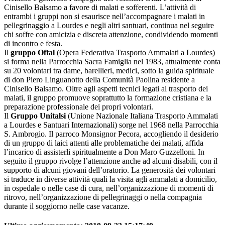
Cinisello Balsamo a favore di malati e sofferenti. L’attività di
entrambi i gruppi non si esaurisce nell’accompagnare i malati in
pellegrinaggio a Lourdes e negli altri santuari, continua nel seguire
chi soffre con amicizia e discreta attenzione, condividendo momenti
di incontro e festa.
Il
gruppo Oftal
(Opera Federativa Trasporto Ammalati a Lourdes)
si forma nella Parrocchia Sacra Famiglia nel 1983, attualmente conta
su 20 volontari tra dame, barellieri, medici, sotto la guida spirituale
di don Piero Linguanotto della Comunità Paolina residente a
Cinisello Balsamo. Oltre agli aspetti tecnici legati al trasporto dei
malati, il gruppo promuove soprattutto la formazione cristiana e la
preparazione professionale dei propri volontari.
Il
Gruppo Unitalsi
(Unione Nazionale Italiana Trasporto Ammalati
a Lourdes e Santuari Internazionali) sorge nel 1968 nella Parrocchia
S. Ambrogio. Il parroco Monsignor Pecora, accogliendo il desiderio
di un gruppo di laici attenti alle problematiche dei malati, affida
l’incarico di assisterli spiritualmente a Don Maro Guzzelloni. In
seguito il gruppo rivolge l’attenzione anche ad alcuni disabili, con il
supporto di alcuni giovani dell’oratorio. La generosità dei volontari
si traduce in diverse attività quali la visita agli ammalati a domicilio,
in ospedale o nelle case di cura, nell’organizzazione di momenti di
ritrovo, nell’organizzazione di pellegrinaggi o nella compagnia
durante il soggiorno nelle case vacanze.