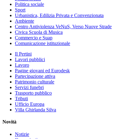
Politica sociale
Sport
Urbanistica, Edilizia Privata e Convenzionata
Ambiente
Centro Antiviolenza VeNuS, Verso Nuove Strade
Civica Scuola di Musica
Commercio e Suap
Comunicazione istituzionale
Il Pertini
Lavori pubblici
Lavoro
Pagine giovani ed Eurodesk
Partecipazione attiva
Patrimonio culturale
Servizi funebri
Trasporto pubblico
Tributi
Ufficio Europa
Villa Ghirlanda Silva
Novità
Notizie