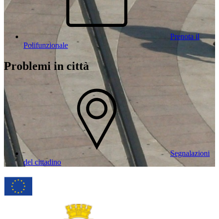
Prenota il
Polifunzionale
Problemi in città
Segnalazioni
del cittadino