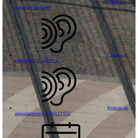
Leggi le
domande frequenti
Chiama il
centralino 02 66023 1
Prenota un
appuntamento 02 66023 555