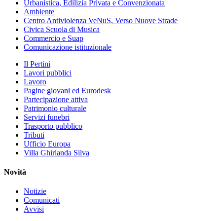
Urbanistica, Edilizia Privata e Convenzionata
Ambiente
Centro Antiviolenza VeNuS, Verso Nuove Strade
Civica Scuola di Musica
Commercio e Suap
Comunicazione istituzionale
Il Pertini
Lavori pubblici
Lavoro
Pagine giovani ed Eurodesk
Partecipazione attiva
Patrimonio culturale
Servizi funebri
Trasporto pubblico
Tributi
Ufficio Europa
Villa Ghirlanda Silva
Novità
Notizie
Comunicati
Avvisi