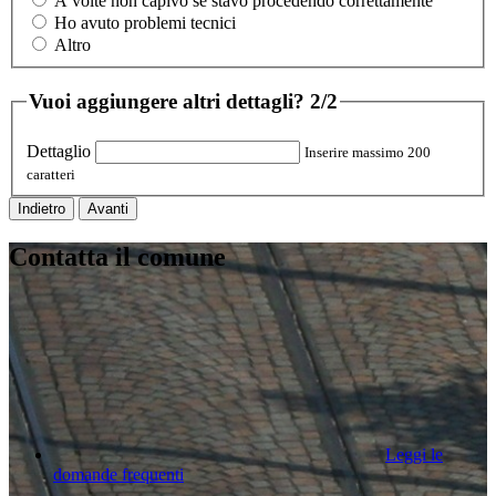
A volte non capivo se stavo procedendo correttamente
Ho avuto problemi tecnici
Altro
Vuoi aggiungere altri dettagli?
2/2
Dettaglio
Inserire massimo 200
caratteri
Indietro
Avanti
Contatta il comune
Leggi le
domande frequenti