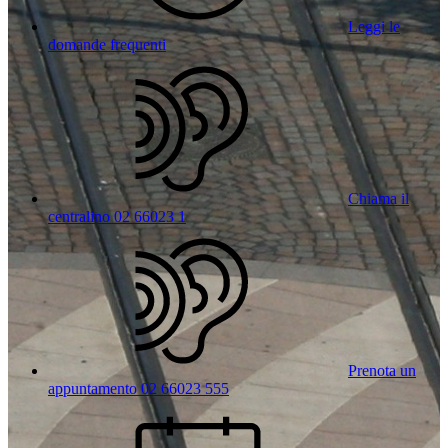
Leggi le
domande frequenti
Chiama il
centralino 02 66023 1
Prenota un
appuntamento 02 66023 555