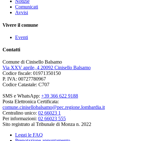
Notizie
Comunicati
Avvisi
Vivere il comune
Eventi
Contatti
Comune di Cinisello Balsamo
Via XXV aprile, 4 20092 Cinisello Balsamo
Codice fiscale: 01971350150
P. IVA: 00727780967
Codice Catastale: C707
SMS e WhatsApp:
+39 366 622 9188
Posta Elettronica Certificata:
comune.cinisellobalsamo@pec.regione.lombardia.it
Centralino unico:
02 66023 1
Per informazioni:
02 66023 555
Sito registrato al Tribunale di Monza n. 2022
Leggi le FAQ
Prenotazione appuntamento