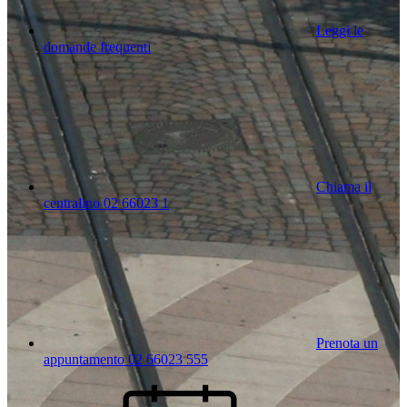
Leggi le
domande frequenti
Chiama il
centralino 02 66023 1
Prenota un
appuntamento 02 66023 555