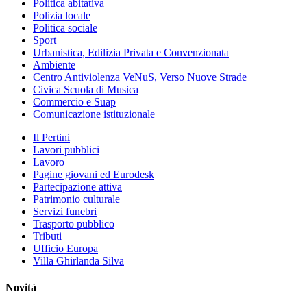
Politica abitativa
Polizia locale
Politica sociale
Sport
Urbanistica, Edilizia Privata e Convenzionata
Ambiente
Centro Antiviolenza VeNuS, Verso Nuove Strade
Civica Scuola di Musica
Commercio e Suap
Comunicazione istituzionale
Il Pertini
Lavori pubblici
Lavoro
Pagine giovani ed Eurodesk
Partecipazione attiva
Patrimonio culturale
Servizi funebri
Trasporto pubblico
Tributi
Ufficio Europa
Villa Ghirlanda Silva
Novità