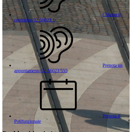
Chiama il
centralino 02 66023 1
Prenota un
appuntamento 02 66023 555
Prenota il
Polifunzionale