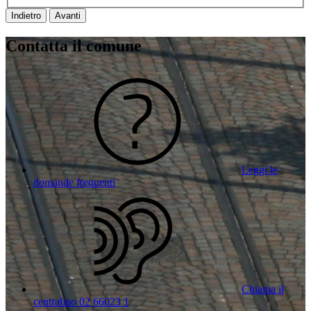
Indietro
Avanti
Contatta il comune
Leggi le
domande frequenti
Chiama il
centralino 02 66023 1