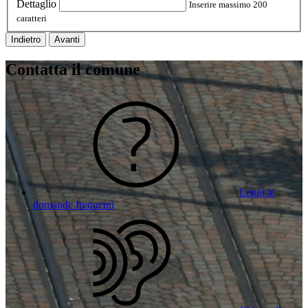
Dettaglio
Inserire massimo 200
caratteri
Indietro
Avanti
Contatta il comune
Leggi le
domande frequenti