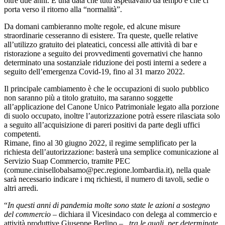
oltre due anni. È una data che tutti aspettavano da tempo e che ci
porta verso il ritorno alla “normalità”.
Da domani cambieranno molte regole, ed alcune misure
straordinarie cesseranno di esistere. Tra queste, quelle relative
all’utilizzo gratuito dei plateatici, concessi alle attività di bar e
ristorazione a seguito dei provvedimenti governativi che hanno
determinato una sostanziale riduzione dei posti interni a sedere a
seguito dell’emergenza Covid-19, fino al 31 marzo 2022.
Il principale cambiamento è che le occupazioni di suolo pubblico
non saranno più a titolo gratuito, ma saranno soggette
all’applicazione del Canone Unico Patrimoniale legato alla porzione
di suolo occupato, inoltre l’autorizzazione potrà essere rilasciata solo
a seguito all’acquisizione di pareri positivi da parte degli uffici
competenti.
Rimane, fino al 30 giugno 2022, il regime semplificato per la
richiesta dell’autorizzazione: basterà una semplice comunicazione al
Servizio Suap Commercio, tramite PEC
(comune.cinisellobalsamo@pec.regione.lombardia.it), nella quale
sarà necessario indicare i mq richiesti, il numero di tavoli, sedie o
altri arredi.
“
In questi anni di pandemia molte sono state le azioni a sostegno
del commercio
– dichiara il Vicesindaco con delega al commercio e
attività produttive Giuseppe Berlino – ,
tra le quali, per determinate