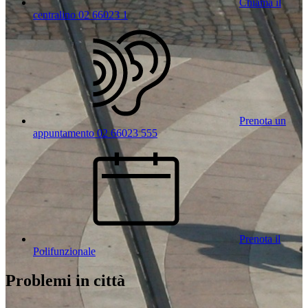
Chiama il
centralino 02 66023 1
Prenota un
appuntamento 02 66023 555
Prenota il
Polifunzionale
Problemi in città