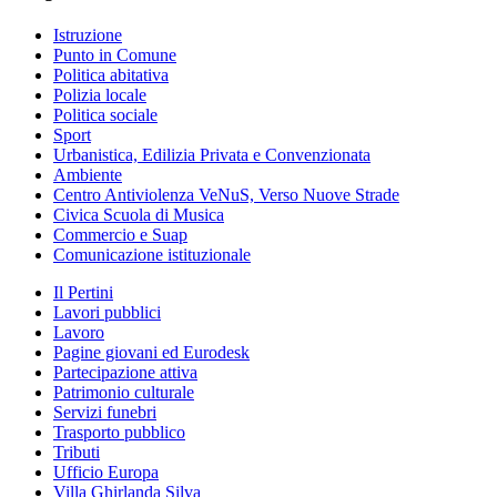
Istruzione
Punto in Comune
Politica abitativa
Polizia locale
Politica sociale
Sport
Urbanistica, Edilizia Privata e Convenzionata
Ambiente
Centro Antiviolenza VeNuS, Verso Nuove Strade
Civica Scuola di Musica
Commercio e Suap
Comunicazione istituzionale
Il Pertini
Lavori pubblici
Lavoro
Pagine giovani ed Eurodesk
Partecipazione attiva
Patrimonio culturale
Servizi funebri
Trasporto pubblico
Tributi
Ufficio Europa
Villa Ghirlanda Silva