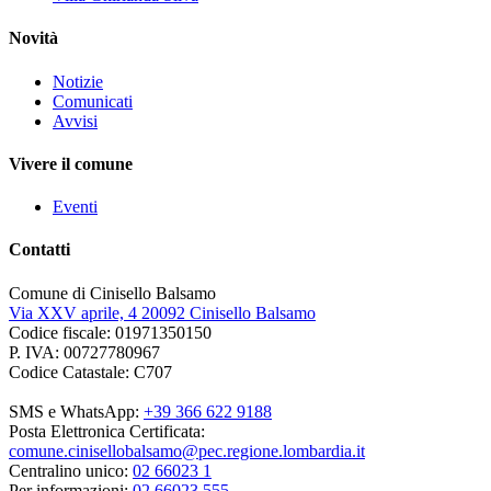
Novità
Notizie
Comunicati
Avvisi
Vivere il comune
Eventi
Contatti
Comune di Cinisello Balsamo
Via XXV aprile, 4 20092 Cinisello Balsamo
Codice fiscale: 01971350150
P. IVA: 00727780967
Codice Catastale: C707
SMS e WhatsApp:
+39 366 622 9188
Posta Elettronica Certificata:
comune.cinisellobalsamo@pec.regione.lombardia.it
Centralino unico:
02 66023 1
Per informazioni:
02 66023 555