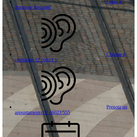
Leggi le
domande frequenti
Chiama il
centralino 02 66023 1
Prenota un
appuntamento 02 66023 555