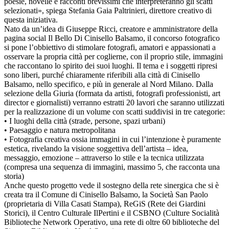
poesie, novelle e racconti brevissimi che interpreteranno gli scatti
selezionati», spiega Stefania Gaia Paltrinieri, direttore creativo di
questa iniziativa.
Nato da un’idea di Giuseppe Ricci, creatore e amministratore della
pagina social Il Bello Di Cinisello Balsamo, il concorso fotografico
si pone l’obbiettivo di stimolare fotografi, amatori e appassionati a
osservare la propria città per coglierne, con il proprio stile, immagini
che raccontano lo spirito dei suoi luoghi. Il tema e i soggetti ripresi
sono liberi, purché chiaramente riferibili alla città di Cinisello
Balsamo, nello specifico, e più in generale al Nord Milano. Dalla
selezione della Giuria (formata da artisti, fotografi professionisti, art
director e giornalisti) verranno estratti 20 lavori che saranno utilizzati
per la realizzazione di un volume con scatti suddivisi in tre categorie:
• I luoghi della città (strade, persone, spazi urbani)
• Paesaggio e natura metropolitana
• Fotografia creativa ossia immagini in cui l’intenzione è puramente
estetica, rivelando la visione soggettiva dell’artista – idea,
messaggio, emozione – attraverso lo stile e la tecnica utilizzata
(compresa una sequenza di immagini, massimo 5, che racconta una
storia)
Anche questo progetto vede il sostegno della rete sinergica che si è
creata tra il Comune di Cinisello Balsamo, la Società San Paolo
(proprietaria di Villa Casati Stampa), ReGiS (Rete dei Giardini
Storici), il Centro Culturale IlPertini e il CSBNO (Culture Socialità
Biblioteche Network Operativo, una rete di oltre 60 biblioteche del