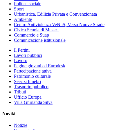
Politica sociale
Sport
Urbanistica, Edilizia Privata e Convenzionata
Ambiente
Centro Antiviolenza VeNuS, Verso Nuove Strade
Civica Scuola di Musica
Commercio e Suap
Comunicazione istituzionale
Il Pertini
Lavori pubblici
Lavoro
Pagine giovani ed Eurodesk
Partecipazione attiva
Patrimonio culturale
Servizi funebri
Trasporto pubblico
Tributi
Ufficio Europa
Villa Ghirlanda Silva
Novità
Notizie