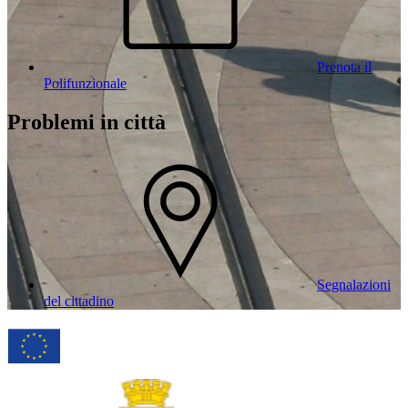
Prenota il
Polifunzionale
Problemi in città
Segnalazioni
del cittadino