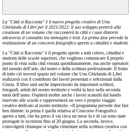
La "Città si Racconta" è il nuovo progetto creativo di Una
Ghirlanda di Libri per il 2021/2022: il suo sviluppo porterà alla
creazione di un volume che racconterà la città e i suoi dintorni
attraverso il connubio tra immagini e testi. La prima fase prevede la
realizzazione di un concorso fotografico aperto a cittadini e studenti.
La "Città si Racconta" è il progetto aperto a tutti coloro, cittadini e
studenti delle scuole superiori, che vogliono comunicare il proprio
punto di vista sulla città vissuta quotidianamente, ma anche operatori
del mondo dell’arte, del teatro e della scrittura professionale. Il frutto
di tutto ciò troverà spazio nel volume che Una Ghirlanda di Libri
realizzerà con il contributo dei lavori presentati e selezionati dalla
Giuria. Il libro sarà anche impreziosito da importanti scrittori,
fotografi, artisti del nostro territorio e vedrà la luce nella seconda
metà dell’anno. Ospiterà inoltre anche i lavori scaturiti dal bando
riservato alle scuole e rappresenterà un vero e proprio viaggio
creativo dedicato al nostro territorio. «Il programma prevede due fasi
ben distinte: la prima è quella relativa al Concorso Fotografico
aperto a tutti, che ha preso il via circa un mese fa e di cui sono state
prorogate le iscrizioni fino al 20 giugno. La seconda, invece,
coinvolgerà chiunque si voglia cimentare nella scrittura creativa con