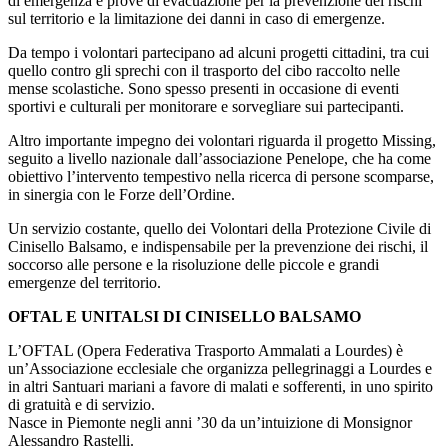
di emergenza e prove di evacuazione per la prevenzione dei rischi
sul territorio e la limitazione dei danni in caso di emergenze.
Da tempo i volontari partecipano ad alcuni progetti cittadini, tra cui
quello contro gli sprechi con il trasporto del cibo raccolto nelle
mense scolastiche. Sono spesso presenti in occasione di eventi
sportivi e culturali per monitorare e sorvegliare sui partecipanti.
Altro importante impegno dei volontari riguarda il progetto Missing,
seguito a livello nazionale dall’associazione Penelope, che ha come
obiettivo l’intervento tempestivo nella ricerca di persone scomparse,
in sinergia con le Forze dell’Ordine.
Un servizio costante, quello dei Volontari della Protezione Civile di
Cinisello Balsamo, e indispensabile per la prevenzione dei rischi, il
soccorso alle persone e la risoluzione delle piccole e grandi
emergenze del territorio.
OFTAL E UNITALSI DI CINISELLO BALSAMO
L’OFTAL (Opera Federativa Trasporto Ammalati a Lourdes) è
un’Associazione ecclesiale che organizza pellegrinaggi a Lourdes e
in altri Santuari mariani a favore di malati e sofferenti, in uno spirito
di gratuità e di servizio.
Nasce in Piemonte negli anni ’30 da un’intuizione di Monsignor
Alessandro Rastelli.