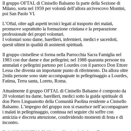
Il gruppo OFTAL di Cinisello Balsamo fa parte della Sezione di
Milano, sorta nel 1959 per volontà dell’allora arcivescovo Montini,
poi San Paolo VI.
L’Oftal, oltre agli aspetti tecnici legati al trasporto dei malati,
promuove soprattutto la formazione cristiana e la preparazione
professionale dei propri volontari.
I volontari sono dame, barellieri, infermieri, medici e sacerdoti,
questi ultimi in qualità di assistenti spirituali.
Il gruppo cinisellese si forma nella Parrocchia Sacra Famiglia nel
1983 con due dame e due pellegrini; nel 1988 quaranta persone tra
ammalati e pellegrini partono per Lourdes con il parroco Don Ettore
Lessa che diventa un importante punto di riferimento. Da allora oltre
2mila persone sono state accompagnate in pellegrinaggio a Lourdes,
Fatima, Terra santa, Loreto, Roma.
Attualmente il gruppo OFTAL di Cinisello Balsamo è composto da
20 volontari tra dame, barellieri, medici sotto la guida spirituale di
don Piero Linguanotto della Comunità Paolina residente a Cinisello
Balsamo. L’impegno del gruppo non si esaurisce nell’accompagnare
i malati in pellegrinaggio, continua nel seguire chi soffre con
amicizia e discreta attenzione, condividendo momenti di festa e di
incontro.