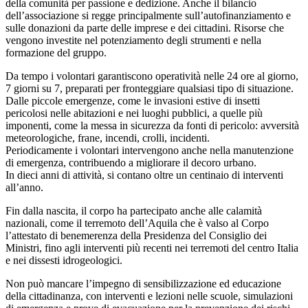
della comunità per passione e dedizione. Anche il bilancio
dell’associazione si regge principalmente sull’autofinanziamento e
sulle donazioni da parte delle imprese e dei cittadini. Risorse che
vengono investite nel potenziamento degli strumenti e nella
formazione del gruppo.
Da tempo i volontari garantiscono operatività nelle 24 ore al giorno,
7 giorni su 7, preparati per fronteggiare qualsiasi tipo di situazione.
Dalle piccole emergenze, come le invasioni estive di insetti
pericolosi nelle abitazioni e nei luoghi pubblici, a quelle più
imponenti, come la messa in sicurezza da fonti di pericolo: avversità
meteorologiche, frane, incendi, crolli, incidenti.
Periodicamente i volontari intervengono anche nella manutenzione
di emergenza, contribuendo a migliorare il decoro urbano.
In dieci anni di attività, si contano oltre un centinaio di interventi
all’anno.
Fin dalla nascita, il corpo ha partecipato anche alle calamità
nazionali, come il terremoto dell’Aquila che è valso al Corpo
l’attestato di benemerenza della Presidenza del Consiglio dei
Ministri, fino agli interventi più recenti nei terremoti del centro Italia
e nei dissesti idrogeologici.
Non può mancare l’impegno di sensibilizzazione ed educazione
della cittadinanza, con interventi e lezioni nelle scuole, simulazioni