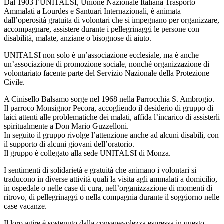
Dal 1903 l’UNITALSI, Unione Nazionale Italiana Trasporto
Ammalati a Lourdes e Santuari Internazionali, è animata
dall’operosità gratuita di volontari che si impegnano per organizzare,
accompagnare, assistere durante i pellegrinaggi le persone con
disabilità, malate, anziane o bisognose di aiuto.
UNITALSI non solo è un’associazione ecclesiale, ma è anche
un’associazione di promozione sociale, nonché organizzazione di
volontariato facente parte del Servizio Nazionale della Protezione
Civile.
A Cinisello Balsamo sorge nel 1968 nella Parrocchia S. Ambrogio.
Il parroco Monsignor Pecora, accogliendo il desiderio di gruppo di
laici attenti alle problematiche dei malati, affida l’incarico di assisterli
spiritualmente a Don Mario Guzzelloni.
In seguito il gruppo rivolge l’attenzione anche ad alcuni disabili, con
il supporto di alcuni giovani dell’oratorio.
Il gruppo è collegato alla sede UNITALSI di Monza.
I sentimenti di solidarietà e gratuità che animano i volontari si
traducono in diverse attività quali la visita agli ammalati a domicilio,
in ospedale o nelle case di cura, nell’organizzazione di momenti di
ritrovo, di pellegrinaggi o nella compagnia durante il soggiorno nelle
case vacanze.
Il loro agire è sostenuto dalla consapevolezza espressa in questo