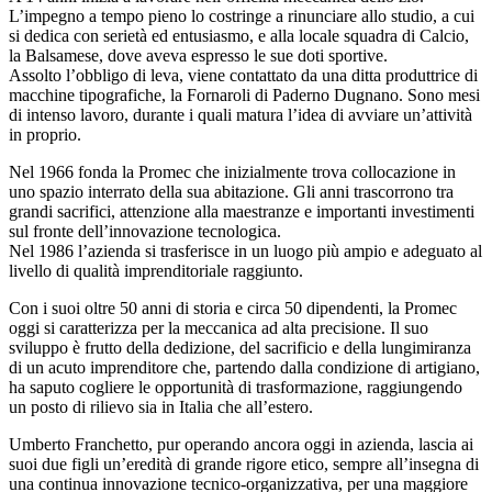
L’impegno a tempo pieno lo costringe a rinunciare allo studio, a cui
si dedica con serietà ed entusiasmo, e alla locale squadra di Calcio,
la Balsamese, dove aveva espresso le sue doti sportive.
Assolto l’obbligo di leva, viene contattato da una ditta produttrice di
macchine tipografiche, la Fornaroli di Paderno Dugnano. Sono mesi
di intenso lavoro, durante i quali matura l’idea di avviare un’attività
in proprio.
Nel 1966 fonda la Promec che inizialmente trova collocazione in
uno spazio interrato della sua abitazione. Gli anni trascorrono tra
grandi sacrifici, attenzione alla maestranze e importanti investimenti
sul fronte dell’innovazione tecnologica.
Nel 1986 l’azienda si trasferisce in un luogo più ampio e adeguato al
livello di qualità imprenditoriale raggiunto.
Con i suoi oltre 50 anni di storia e circa 50 dipendenti, la Promec
oggi si caratterizza per la meccanica ad alta precisione. Il suo
sviluppo è frutto della dedizione, del sacrificio e della lungimiranza
di un acuto imprenditore che, partendo dalla condizione di artigiano,
ha saputo cogliere le opportunità di trasformazione, raggiungendo
un posto di rilievo sia in Italia che all’estero.
Umberto Franchetto, pur operando ancora oggi in azienda, lascia ai
suoi due figli un’eredità di grande rigore etico, sempre all’insegna di
una continua innovazione tecnico-organizzativa, per una maggiore