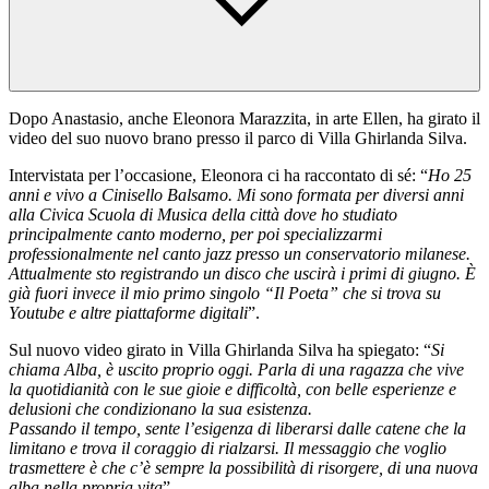
Dopo Anastasio, anche Eleonora Marazzita, in arte Ellen, ha girato il
video del suo nuovo brano presso il parco di Villa Ghirlanda Silva.
Intervistata per l’occasione, Eleonora ci ha raccontato di sé: “
Ho 25
anni e vivo a Cinisello Balsamo. Mi sono formata per diversi anni
alla Civica Scuola di Musica della città dove ho studiato
principalmente canto moderno, per poi specializzarmi
professionalmente nel canto jazz presso un conservatorio milanese.
Attualmente sto registrando un disco che uscirà i primi di giugno. È
già fuori invece il mio primo singolo “Il Poeta” che si trova su
Youtube e altre piattaforme digitali
”.
Sul nuovo video girato in Villa Ghirlanda Silva ha spiegato: “
Si
chiama Alba, è uscito proprio oggi. Parla di una ragazza che vive
la quotidianità con le sue gioie e difficoltà, con belle esperienze e
delusioni che condizionano la sua esistenza.
Passando il tempo, sente l’esigenza di liberarsi dalle catene che la
limitano e trova il coraggio di rialzarsi. Il messaggio che voglio
trasmettere è che c’è sempre la possibilità di risorgere, di una nuova
alba nella propria vita
”.