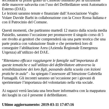
secondarie di primo grado di Cinisello Balsamo per la diffusione
delle manovre salvavita con l’uso del Defibrillatore semi Automatico
Esterno (DAE).
Le lezioni saranno tenute e finanziate dall’Associazione Voglio
Volare Davide Barbi in collaborazione con la Croce Rossa Italiana e
con il Patrocinio del Comune.
Questi momenti, che partiranno martedì 12 marzo dalla scuola media
Paisiello, saranno l’occasione per promuovere il singolo corso di 5
ore rivolto ai genitori che comprenderà sia una parte teorica che una
parte pratica con valutazione finale e che permetterà loro di
conseguire l’abilitazione Areu (Azienda Regionale Emergenza
Urgenza) all’utilizzo del DAE.
“
Riteniamo efficace raggiungere le famiglie sull’importanza di
queste tematiche e sull’utilizzo del defibrillatore attraverso la
sensibilizzazione dei loro figli, passando dalla scuola con lezioni
pratiche in aula
” - ha spiegato l’assessore all’Istruzione Gabriella
Fumagalli. Gli incontri saranno un’occasione per i giovani di
sperimentare l’importanza del volontariato nella vita sociale.
Ai ragazzi verrà lasciata una brochure informativa con la mappatura
dei luoghi in cui è presente il defibrillatore.
Ultimo aggiornamento:
2019-03-11 17:07:16