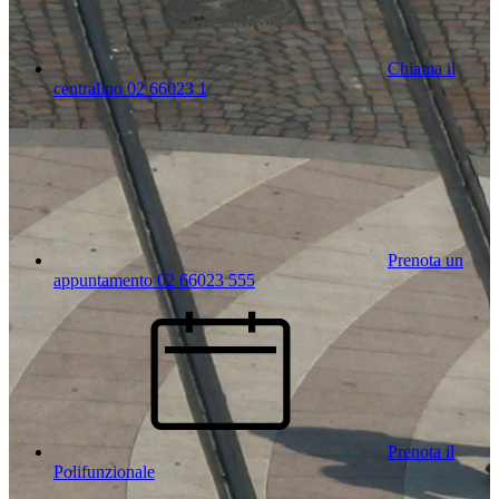
Chiama il
centralino 02 66023 1
Prenota un
appuntamento 02 66023 555
Prenota il
Polifunzionale