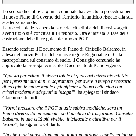
Lo scorso dicembre la giunta comunale ha avviato la procedura per
il nuovo Piano di Governo del Territorio, in anticipo rispetto alla sua
scadenza naturale.
La raccolta delle istanze da parte dei cittadini e dei diversi soggetti
aventi titolo si è conclusa il 14 febbraio. Ora è iniziata la fase della
costruzione delle linee guida del nuovo PGT.
Essendo scaduto il Documento di Piano di Cinisello Balsamo, in
attesa del nuovo PGT e delle nuove regole Regionali e di Città
metropolitana sul consumo di suolo, il Consiglio comunale ha
approvato la proroga tecnica del Documento di Piano vigente.
“Questo per evitare il blocco totale di qualsiasi intervento edilizio
per i prossimi due anni e, soprattutto, per avere il tempo necessario
di recepire le nuove regole e pianificare il futuro della città con
criteri moderni e adeguati ai bisogni”
, ha spiegato il sindaco
Giacomo Ghilardi.
“Vorrei precisare che il PGT attuale subirà modifiche, sarà un
Piano diverso dal precedenti con l’obiettivo di trasformare Cinisello
Balsamo in una città più vivibile, intelligente e attrattiva per il
lavoro”
, ha aggiunto Ghilardi.
“In attesa dei nuovi strumenti di programmazione - quello regionale