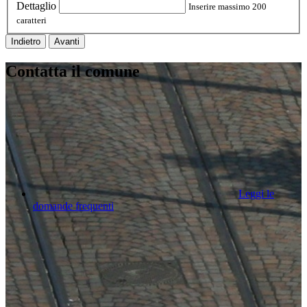
Dettaglio
Inserire massimo 200
caratteri
Indietro
Avanti
Contatta il comune
Leggi le
domande frequenti