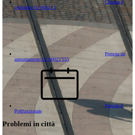
Chiama il
centralino 02 66023 1
Prenota un
appuntamento 02 66023 555
Prenota il
Polifunzionale
Problemi in città