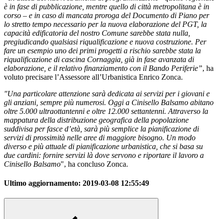
è in fase di pubblicazione, mentre quello di città metropolitana è in
corso – e in caso di mancata proroga del Documento di Piano per
lo stretto tempo necessario per la nuova elaborazione del PGT, la
capacità edificatoria del nostro Comune sarebbe stata nulla,
pregiudicando qualsiasi riqualificazione e nuova costruzione. Per
fare un esempio uno dei primi progetti a rischio sarebbe stata la
riqualificazione di cascina Cornaggia, già in fase avanzata di
elaborazione, e il relativo finanziamento con il Bando Periferie”
, ha
voluto precisare l’Assessore all’Urbanistica Enrico Zonca.
"Una particolare attenzione sarà dedicata ai servizi per i giovani e
gli anziani, sempre più numerosi. Oggi a Cinisello Balsamo abitano
oltre 5.000 ultraottantenni e oltre 12.000 settantenni. Attraverso la
mappatura della distribuzione geografica della popolazione
suddivisa per fasce d’età, sarà più semplice la pianificazione di
servizi di prossimità nelle aree di maggiore bisogno. Un modo
diverso e più attuale di pianificazione urbanistica, che si basa su
due cardini: fornire servizi là dove servono e riportare il lavoro a
Cinisello Balsamo
", ha concluso Zonca.
Ultimo aggiornamento:
2019-03-08 12:55:49