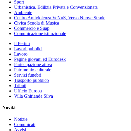
Sport
Urbanistica, Edilizia Privata e Convenzionata
Ambiente
Centro Antiviolenza VeNuS, Verso Nuove Strade
Civica Scuola di Musica
Commercio e Suap
Comunicazione istituzionale
Il Pertini
Lavori pubblici
Lavoro
Pagine giovani ed Eurodesk
Partecipazione attiva
Patrimonio culturale
Servizi funebri
Trasporto pubblico
Tributi
Ufficio Europa
Villa Ghirlanda Silva
Novità
Notizie
Comunicati
Avvisi