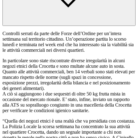
Controlli serrati da parte delle Forze dell’Ordine per un’intera
settimana sul territorio cittadino. Un’operazione partita lo scorso
lunedì e terminata nel week end che ha interessato sia la viabilità sia
le attività commerciali nei diversi quartieri.
In particolare sono state riscontrate diverse irregolarità in alcuni
negozi etnici della Crocetta e sono multate alcune auto in sosta.
Quanto alle attività commerciali, ben 14 verbali sono stati elevati per
mancato rispetto delle norme (sugli spazi in concessione,
esposizione prezzi, irregolarità della bilancia e nel posizionamento
dei generi alimentari).
A ciò si aggiungono i due sequestri di oltre 50 kg frutta mista in
occasione del mercato rionale. E’ stato, infine, inviato un rapporto
alla ATS su sopralluogo congiunto in una macelleria della Crocetta
per verificare le condizioni igienico sanitarie.
“Quella dei negozi etnici è una realtà che va presidiata con costanza.
La Polizia Locale la scorsa settimana ha concentrato la sua attività
nel quartiere Crocetta, dando un segnale importante a chi non
rispetta le regole nella nostra città e non ha senso civico. A Cinisello