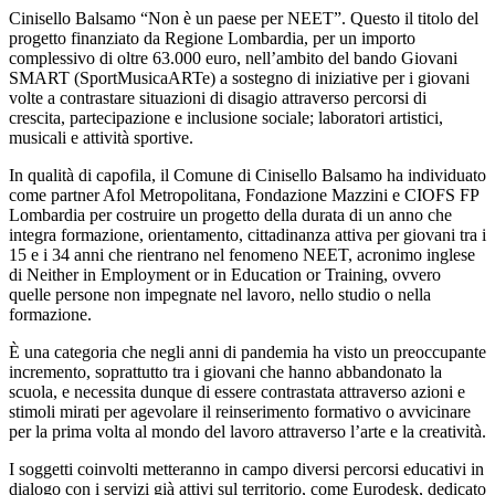
Cinisello Balsamo “Non è un paese per NEET”. Questo il titolo del
progetto finanziato da Regione Lombardia, per un importo
complessivo di oltre 63.000 euro, nell’ambito del bando Giovani
SMART (SportMusicaARTe) a sostegno di iniziative per i giovani
volte a contrastare situazioni di disagio attraverso percorsi di
crescita, partecipazione e inclusione sociale; laboratori artistici,
musicali e attività sportive.
In qualità di capofila, il Comune di Cinisello Balsamo ha individuato
come partner Afol Metropolitana, Fondazione Mazzini e CIOFS FP
Lombardia per costruire un progetto della durata di un anno che
integra formazione, orientamento, cittadinanza attiva per giovani tra i
15 e i 34 anni che rientrano nel fenomeno NEET, acronimo inglese
di Neither in Employment or in Education or Training, ovvero
quelle persone non impegnate nel lavoro, nello studio o nella
formazione.
È una categoria che negli anni di pandemia ha visto un preoccupante
incremento, soprattutto tra i giovani che hanno abbandonato la
scuola, e necessita dunque di essere contrastata attraverso azioni e
stimoli mirati per agevolare il reinserimento formativo o avvicinare
per la prima volta al mondo del lavoro attraverso l’arte e la creatività.
I soggetti coinvolti metteranno in campo diversi percorsi educativi in
dialogo con i servizi già attivi sul territorio, come Eurodesk, dedicato