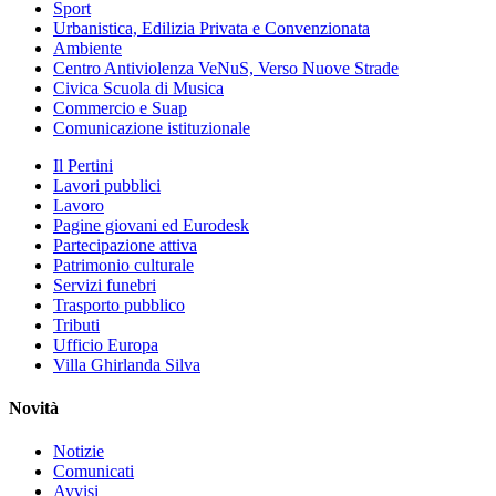
Sport
Urbanistica, Edilizia Privata e Convenzionata
Ambiente
Centro Antiviolenza VeNuS, Verso Nuove Strade
Civica Scuola di Musica
Commercio e Suap
Comunicazione istituzionale
Il Pertini
Lavori pubblici
Lavoro
Pagine giovani ed Eurodesk
Partecipazione attiva
Patrimonio culturale
Servizi funebri
Trasporto pubblico
Tributi
Ufficio Europa
Villa Ghirlanda Silva
Novità
Notizie
Comunicati
Avvisi