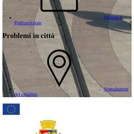
Prenota il
Polifunzionale
Problemi in città
Segnalazioni
del cittadino