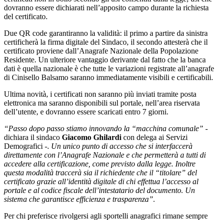
dovranno essere dichiarati nell’apposito campo durante la richiesta
del certificato.
Due QR code garantiranno la validità: il primo a partire da sinistra
certificherà la firma digitale del Sindaco, il secondo attesterà che il
certificato proviene dall’Anagrafe Nazionale della Popolazione
Residente. Un ulteriore vantaggio derivante dal fatto che la banca
dati è quella nazionale è che tutte le variazioni registrate all’anagrafe
di Cinisello Balsamo saranno immediatamente visibili e certificabili.
Ultima novità, i certificati non saranno più inviati tramite posta
elettronica ma saranno disponibili sul portale, nell’area riservata
dell’utente, e dovranno essere scaricati entro 7 giorni.
“Passo dopo passo stiamo innovando la “macchina comunale”
-
dichiara il sindaco
Giacomo Ghilardi
con delega ai Servizi
Demografici -.
Un unico punto di accesso che si interfaccerà
direttamente con l’Anagrafe Nazionale e che permetterà a tutti di
accedere alla certificazione, come previsto dalla legge. Inoltre
questa modalità traccerà sia il richiedente che il “titolare” del
certificato grazie all’identità digitale di chi effettua l’accesso al
portale e al codice fiscale dell’intestatario del documento. Un
sistema che garantisce efficienza e trasparenza”.
Per chi preferisce rivolgersi agli sportelli anagrafici rimane sempre