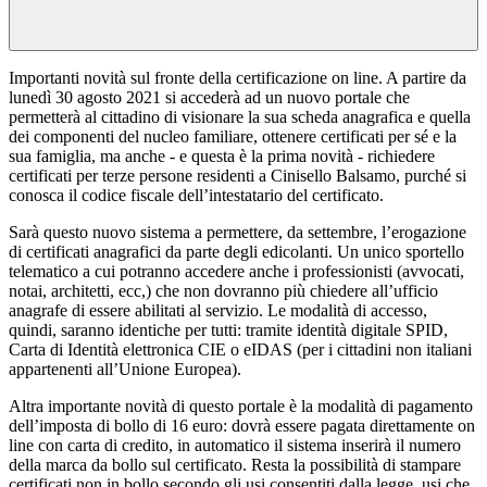
Importanti novità sul fronte della certificazione on line. A partire da
lunedì 30 agosto 2021 si accederà ad un nuovo portale che
permetterà al cittadino di visionare la sua scheda anagrafica e quella
dei componenti del nucleo familiare, ottenere certificati per sé e la
sua famiglia, ma anche - e questa è la prima novità - richiedere
certificati per terze persone residenti a Cinisello Balsamo, purché si
conosca il codice fiscale dell’intestatario del certificato.
Sarà questo nuovo sistema a permettere, da settembre, l’erogazione
di certificati anagrafici da parte degli edicolanti. Un unico sportello
telematico a cui potranno accedere anche i professionisti (avvocati,
notai, architetti, ecc,) che non dovranno più chiedere all’ufficio
anagrafe di essere abilitati al servizio. Le modalità di accesso,
quindi, saranno identiche per tutti: tramite identità digitale SPID,
Carta di Identità elettronica CIE o eIDAS (per i cittadini non italiani
appartenenti all’Unione Europea).
Altra importante novità di questo portale è la modalità di pagamento
dell’imposta di bollo di 16 euro: dovrà essere pagata direttamente on
line con carta di credito, in automatico il sistema inserirà il numero
della marca da bollo sul certificato. Resta la possibilità di stampare
certificati non in bollo secondo gli usi consentiti dalla legge, usi che