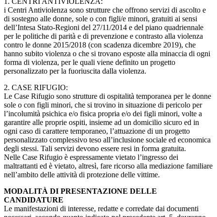
1. CENTRI ANTIVIOLENZA:
i Centri Antiviolenza sono strutture che offrono servizi di ascolto e
di sostegno alle donne, sole o con figli/e minori, gratuiti ai sensi
dell’Intesa Stato-Regioni del 27/11/2014 e del piano quadriennale
per le politiche di parità e di prevenzione e contrasto alla violenza
contro le donne 2015/2018 (con scadenza dicembre 2019), che
hanno subito violenza o che si trovano esposte alla minaccia di ogni
forma di violenza, per le quali viene definito un progetto
personalizzato per la fuoriuscita dalla violenza.
2. CASE RIFUGIO:
Le Case Rifugio sono strutture di ospitalità temporanea per le donne
sole o con figli minori, che si trovino in situazione di pericolo per
l’incolumità psichica e/o fisica propria e/o dei figli minori, volte a
garantire alle proprie ospiti, insieme ad un domicilio sicuro ed in
ogni caso di carattere temporaneo, l’attuazione di un progetto
personalizzato complessivo teso all’inclusione sociale ed economica
degli stessi. Tali servizi devono essere resi in forma gratuita.
Nelle Case Rifugio è espressamente vietato l’ingresso dei
maltrattanti ed è vietato, altresì, fare ricorso alla mediazione familiare
nell’ambito delle attività di protezione delle vittime.
MODALITÀ DI PRESENTAZIONE DELLE
CANDIDATURE
Le manifestazioni di interesse, redatte e corredate dai documenti