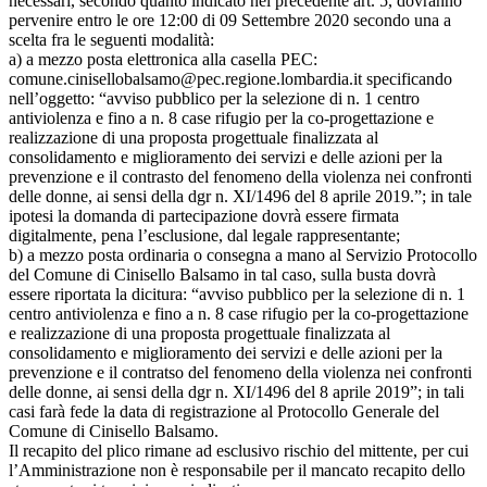
necessari, secondo quanto indicato nel precedente art. 5, dovranno
pervenire entro le ore 12:00 di 09 Settembre 2020 secondo una a
scelta fra le seguenti modalità:
a) a mezzo posta elettronica alla casella PEC:
comune.cinisellobalsamo@pec.regione.lombardia.it specificando
nell’oggetto: “avviso pubblico per la selezione di n. 1 centro
antiviolenza e fino a n. 8 case rifugio per la co-progettazione e
realizzazione di una proposta progettuale finalizzata al
consolidamento e miglioramento dei servizi e delle azioni per la
prevenzione e il contrasto del fenomeno della violenza nei confronti
delle donne, ai sensi della dgr n. XI/1496 del 8 aprile 2019.”; in tale
ipotesi la domanda di partecipazione dovrà essere firmata
digitalmente, pena l’esclusione, dal legale rappresentante;
b) a mezzo posta ordinaria o consegna a mano al Servizio Protocollo
del Comune di Cinisello Balsamo in tal caso, sulla busta dovrà
essere riportata la dicitura: “avviso pubblico per la selezione di n. 1
centro antiviolenza e fino a n. 8 case rifugio per la co-progettazione
e realizzazione di una proposta progettuale finalizzata al
consolidamento e miglioramento dei servizi e delle azioni per la
prevenzione e il contratso del fenomeno della violenza nei confronti
delle donne, ai sensi della dgr n. XI/1496 del 8 aprile 2019”; in tali
casi farà fede la data di registrazione al Protocollo Generale del
Comune di Cinisello Balsamo.
Il recapito del plico rimane ad esclusivo rischio del mittente, per cui
l’Amministrazione non è responsabile per il mancato recapito dello