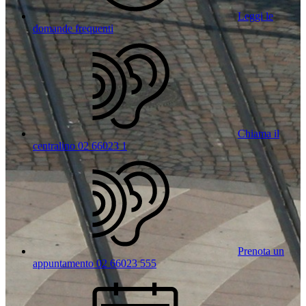
Leggi le
domande frequenti
Chiama il
centralino 02 66023 1
Prenota un
appuntamento 02 66023 555