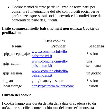
Cookie tecnici di terze parti: utilizzati da terze parti per
consentire l’integrazione del sito con i profili social per le
preferenze espresse sui social network e la condivisione dei
contenuti da parte degli utenti.
Il sito comune.cinisello-balsamo.mi.it non utilizza Cookie di
profilazione.
Lista cookies
Nome
Provider
Scadenza
www.comune.cinisello-
spip_accepte_ajax
Session
balsamo.mi.it
www.comune.cinisello-
una
spip_admin
balsamo.mi.it
settimana
www.comune.cinisello-
spip_session
un giorno
balsamo.mi.it
id_canale
google-analytics.com
Session
local storage
https://platform.twitter.com/
Session
Durata dei cookie
I cookie hanno una durata dettata dalla data di scadenza (o da
un’azione specifica come la chiusura del browser) impostata al