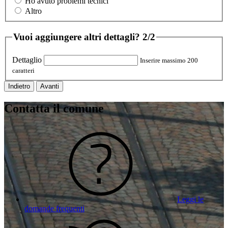
Ho avuto problemi tecnici
Altro
Vuoi aggiungere altri dettagli?
2/2
Dettaglio
Inserire massimo 200
caratteri
Indietro
Avanti
Contatta il comune
Leggi le
domande frequenti