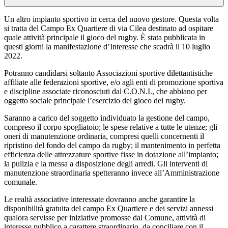
Un altro impianto sportivo in cerca del nuovo gestore. Questa volta
si tratta del Campo Ex Quartiere di via Cilea destinato ad ospitare
quale attività principale il gioco del rugby. È stata pubblicata in
questi giorni la manifestazione d’Interesse che scadrà il 10 luglio
2022.
Potranno candidarsi soltanto Associazioni sportive dilettantistiche
affiliate alle federazioni sportive, e/o agli enti di promozione sportiva
e discipline associate riconosciuti dal C.O.N.I., che abbiano per
oggetto sociale principale l’esercizio del gioco del rugby.
Saranno a carico del soggetto individuato la gestione del campo,
compreso il corpo spogliatoio; le spese relative a tutte le utenze; gli
oneri di manutenzione ordinaria, compresi quelli concernenti il
ripristino del fondo del campo da rugby; il mantenimento in perfetta
efficienza delle attrezzature sportive fisse in dotazione all’impianto;
la pulizia e la messa a disposizione degli arredi. Gli interventi di
manutenzione straordinaria spetteranno invece all’Amministrazione
comunale.
Le realtà associative interessate dovranno anche garantire la
disponibilità gratuita del campo Ex Quartiere e dei servizi annessi
qualora servisse per iniziative promosse dal Comune, attività di
interesse pubblico a carattere straordinario, da conciliare con il