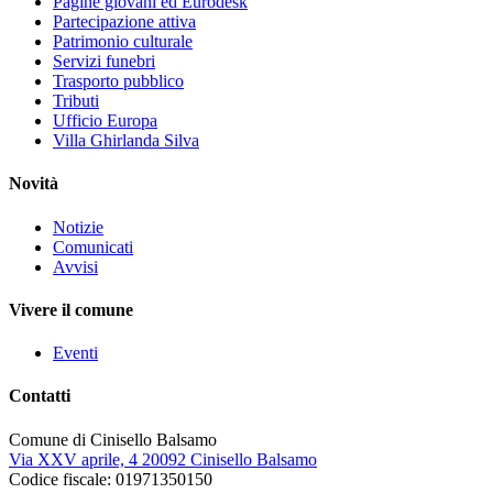
Pagine giovani ed Eurodesk
Partecipazione attiva
Patrimonio culturale
Servizi funebri
Trasporto pubblico
Tributi
Ufficio Europa
Villa Ghirlanda Silva
Novità
Notizie
Comunicati
Avvisi
Vivere il comune
Eventi
Contatti
Comune di Cinisello Balsamo
Via XXV aprile, 4 20092 Cinisello Balsamo
Codice fiscale: 01971350150