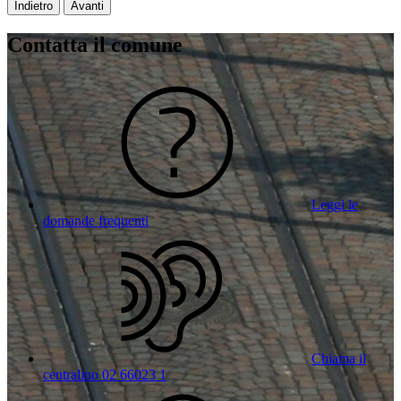
Indietro
Avanti
Contatta il comune
Leggi le
domande frequenti
Chiama il
centralino 02 66023 1