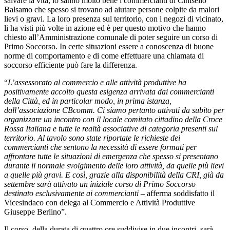
salvare la vita, lo sanno molto bene i commercianti di Cinisello
Balsamo che spesso si trovano ad aiutare persone colpite da malori
lievi o gravi. La loro presenza sul territorio, con i negozi di vicinato,
li ha visti più volte in azione ed è per questo motivo che hanno
chiesto all’Amministrazione comunale di poter seguire un corso di
Primo Soccorso. In certe situazioni essere a conoscenza di buone
norme di comportamento e di come effettuare una chiamata di
soccorso efficiente può fare la differenza.
“
L’assessorato al commercio e alle attività produttive ha
positivamente accolto questa esigenza arrivata dai commercianti
della Città, ed in particolar modo, in prima istanza,
dall’associazione CBcomm. Ci siamo pertanto attivati da subito per
organizzare un incontro con il locale comitato cittadino della Croce
Rossa Italiana e tutte le realtà associative di categoria presenti sul
territorio. Al tavolo sono state riportate le richieste dei
commercianti che sentono la necessità di essere formati per
affrontare tutte le situazioni di emergenza che spesso si presentano
durante il normale svolgimento delle loro attività, da quelle più lievi
a quelle più gravi. E così, grazie alla disponibilità della CRI, già da
settembre sarà attivato un iniziale corso di Primo Soccorso
destinato esclusivamente ai commercianti
– afferma soddisfatto il
Vicesindaco con delega al Commercio e Attività Produttive
Giuseppe Berlino”.
Il corso, della durata di quattro ore suddivise in due incontri, sarà