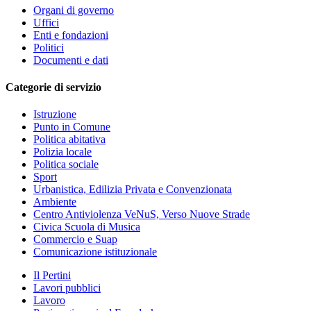
Organi di governo
Uffici
Enti e fondazioni
Politici
Documenti e dati
Categorie di servizio
Istruzione
Punto in Comune
Politica abitativa
Polizia locale
Politica sociale
Sport
Urbanistica, Edilizia Privata e Convenzionata
Ambiente
Centro Antiviolenza VeNuS, Verso Nuove Strade
Civica Scuola di Musica
Commercio e Suap
Comunicazione istituzionale
Il Pertini
Lavori pubblici
Lavoro