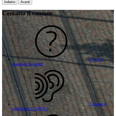
Indietro
Avanti
Contatta il comune
Leggi le
domande frequenti
Chiama il
centralino 02 66023 1