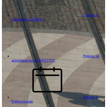
Chiama il
centralino 02 66023 1
Prenota un
appuntamento 02 66023 555
Prenota il
Polifunzionale