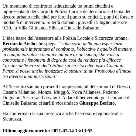
Un momento di confronto istituzionale tra primi cittadini e
rappresentanti dei Corpi di Polizia Locale del territorio sul tema del
decoro urbano nelle città per fare il punto su criticità, punti di forza e
modalità di intervento. Si terrà domani, giovedì 15 luglio, alle ore
9.30, in Villa Ghirlanda Silva, a Cinisello Balsamo.
L’idea nasce dall’assessore alla Polizia Locale e Sicurezza urbana,
Bernardo Aiello
che spiega:
“sulla sorta della mia esperienza
professionale improntata al confronto, l’obiettivo è quello di mettere
in campo iniziative comuni e attuare azioni sinergiche volte a
contrastare i fenomeni di degrado così da rendere più efficace
l’azione delle Forze dell’Ordine sui territori dei nostri Comuni.
Penso si possa anche ipotizzare la stesura di un Protocollo d’Intesa
tra diverse amministrazioni”
All’incontro saranno presenti i rappresentanti dei comuni di Bresso,
Cusano Milanino, Monza, Muggiò, Nova Milanese, Paderno
Dugnano, Sesto san Giovanni. A dare il benvenuto per i comune di
Cinisello Balsamo ci sarà il vicesindaco
Giuseppe Berlino
.
Ha confermato la sua presenza anche l’assessore regionale alla
Sicurezza.
Ultimo aggiornamento:
2021-07-14 13:13:55