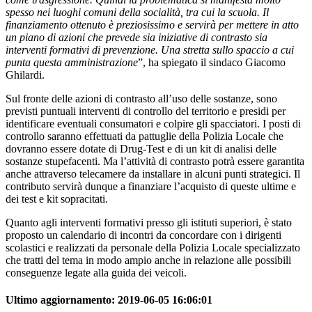
spesso nei luoghi comuni della socialità, tra cui la scuola. Il
finanziamento ottenuto è preziosissimo e servirà per mettere in atto
un piano di azioni che prevede sia iniziative di contrasto sia
interventi formativi di prevenzione. Una stretta sullo spaccio a cui
punta questa amministrazione
”, ha spiegato il sindaco Giacomo
Ghilardi.
Sul fronte delle azioni di contrasto all’uso delle sostanze, sono
previsti puntuali interventi di controllo del territorio e presidi per
identificare eventuali consumatori e colpire gli spacciatori. I posti di
controllo saranno effettuati da pattuglie della Polizia Locale che
dovranno essere dotate di Drug-Test e di un kit di analisi delle
sostanze stupefacenti. Ma l’attività di contrasto potrà essere garantita
anche attraverso telecamere da installare in alcuni punti strategici. Il
contributo servirà dunque a finanziare l’acquisto di queste ultime e
dei test e kit sopracitati.
Quanto agli interventi formativi presso gli istituti superiori, è stato
proposto un calendario di incontri da concordare con i dirigenti
scolastici e realizzati da personale della Polizia Locale specializzato
che tratti del tema in modo ampio anche in relazione alle possibili
conseguenze legate alla guida dei veicoli.
Ultimo aggiornamento:
2019-06-05 16:06:01