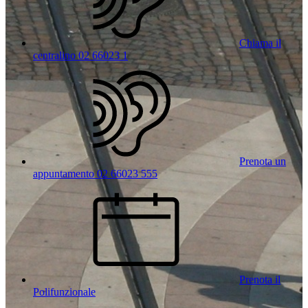
Chiama il
centralino 02 66023 1
Prenota un
appuntamento 02 66023 555
Prenota il
Polifunzionale