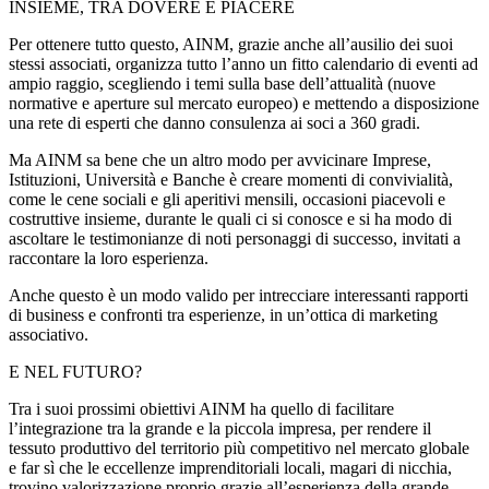
INSIEME, TRA DOVERE E PIACERE
Per ottenere tutto questo, AINM, grazie anche all’ausilio dei suoi
stessi associati, organizza tutto l’anno un fitto calendario di eventi ad
ampio raggio, scegliendo i temi sulla base dell’attualità (nuove
normative e aperture sul mercato europeo) e mettendo a disposizione
una rete di esperti che danno consulenza ai soci a 360 gradi.
Ma AINM sa bene che un altro modo per avvicinare Imprese,
Istituzioni, Università e Banche è creare momenti di convivialità,
come le cene sociali e gli aperitivi mensili, occasioni piacevoli e
costruttive insieme, durante le quali ci si conosce e si ha modo di
ascoltare le testimonianze di noti personaggi di successo, invitati a
raccontare la loro esperienza.
Anche questo è un modo valido per intrecciare interessanti rapporti
di business e confronti tra esperienze, in un’ottica di marketing
associativo.
E NEL FUTURO?
Tra i suoi prossimi obiettivi AINM ha quello di facilitare
l’integrazione tra la grande e la piccola impresa, per rendere il
tessuto produttivo del territorio più competitivo nel mercato globale
e far sì che le eccellenze imprenditoriali locali, magari di nicchia,
trovino valorizzazione proprio grazie all’esperienza della grande