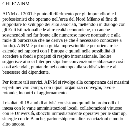
CHI E’ AINM
AINM dal 2001 è punto di riferimento per gli imprenditori e i
professionisti che operano nell’area del Nord Milano al fine di
supportare lo sviluppo dei suoi associati, mettendoli in dialogo con
gli Enti istituzionali e le altre realtà economiche, ma anche
sostenendoli nel far fronte alle numerose nuove normative e alla
mole di burocrazia che ne deriva (e che è necessario conoscere a
fondo). AINM è poi una guida imprescindibile per orientare le
aziende nei rapporti con l’Europa e quindi nella possibilità di
accedere a fondi e progetti di respiro internazionale. Inoltre
suggerisce ai soci l’iter per stipulare convenzioni e abbassare così i
costi aziendali, puntando nel contempo alla soddisfazione e al
benessere del dipendente.
Per fornire tali servizi, AINM si rivolge alla competenza dei massimi
esperti nei vari campi, con i quali organizza convegni, tavole
rotonde, incontri di aggiornamento.
I risultati di 18 anni di attività consistono quindi in protocolli di
intesa con le varie amministrazioni locali, collaborazioni virtuose
con le Università, sbocchi immediatamente operativi per le start up,
sinergie con le Banche, partnership con altre associazioni e molto
altro ancora.