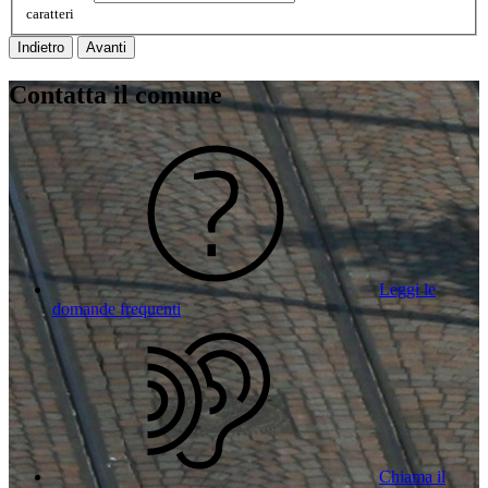
caratteri
Indietro
Avanti
Contatta il comune
Leggi le
domande frequenti
Chiama il