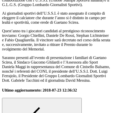
collaborazione con l’U.S.S.I. (Unione Stampa Sportiva Italiana) e il
G.L.G.S. (Gruppo Lombardo Giornalisti Sportivi).
Ai giornalisti sportivi dell’U.S.S.I. è stato assegnato il compito di
eleggere il calciatore che durante l’anno si è distinto in campo per
lealtà e sportività, come erede di Gaetano Scirea.
Quest’anno tra i giocatori candidati al prestigioso riconoscimento
troviamo: Gorgio Chiellini, Daniele De Rossi, Stephan Lichtsteiner
e Fabio Quagliarella. Il vincitore sarà decretato nel corso della serata
e, successivamente, invitato a ritirare il Premio durante lo
svolgimento del Memorial.
Saranno presenti all’evento di presentazione i familiari di Gaetano
Scirea, il Sindaco Giacomo Ghilardi e l’Assessora allo Sport
Daniela Maggi in rappresentanza del Comune di Cinisello Balsamo,
nonché i referenti del CONI, il presidente dell’U.S.S.I. Dott. Luigi
Ferrajolo, il Presidente del Gruppo Lombardo Giornalisti Sportivi
Dott. Gabriele Tacchini ed il giornalista David Messina.
Ultimo aggiornamento:
2018-07-23 12:36:32