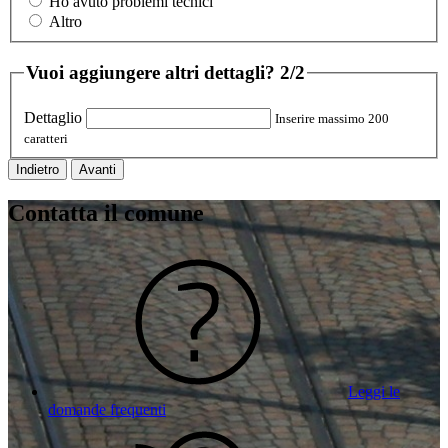
Ho avuto problemi tecnici
Altro
Vuoi aggiungere altri dettagli?
2/2
Dettaglio
Inserire massimo 200
caratteri
Indietro
Avanti
Contatta il comune
Leggi le
domande frequenti