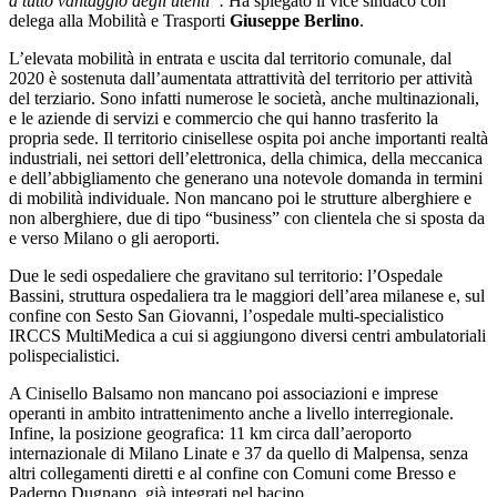
a tutto vantaggio degli utenti”.
Ha spiegato il vice sindaco con
delega alla Mobilità e Trasporti
Giuseppe Berlino
.
L’elevata mobilità in entrata e uscita dal territorio comunale, dal
2020 è sostenuta dall’aumentata attrattività del territorio per attività
del terziario. Sono infatti numerose le società, anche multinazionali,
e le aziende di servizi e commercio che qui hanno trasferito la
propria sede. Il territorio cinisellese ospita poi anche importanti realtà
industriali, nei settori dell’elettronica, della chimica, della meccanica
e dell’abbigliamento che generano una notevole domanda in termini
di mobilità individuale. Non mancano poi le strutture alberghiere e
non alberghiere, due di tipo “business” con clientela che si sposta da
e verso Milano o gli aeroporti.
Due le sedi ospedaliere che gravitano sul territorio: l’Ospedale
Bassini, struttura ospedaliera tra le maggiori dell’area milanese e, sul
confine con Sesto San Giovanni, l’ospedale multi-specialistico
IRCCS MultiMedica a cui si aggiungono diversi centri ambulatoriali
polispecialistici.
A Cinisello Balsamo non mancano poi associazioni e imprese
operanti in ambito intrattenimento anche a livello interregionale.
Infine, la posizione geografica: 11 km circa dall’aeroporto
internazionale di Milano Linate e 37 da quello di Malpensa, senza
altri collegamenti diretti e al confine con Comuni come Bresso e
Paderno Dugnano, già integrati nel bacino.