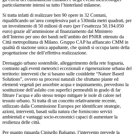
particolarmente intensi su tutto l’hinterland milanese.
Si tratta infatti di realizzare ben 90 opere in 32 Comuni,
riqualificando un’area complessiva pari a 530mila metri quadrati, per
un investimento di 50 milioni di euro (per l’esattezza 50.194.050
euro) grazie all’ammissione al finanziamento dal Ministero
dell’Interno per uno dei bandi nell’ambito del PNRR ottenuto da
Città metropolitana di Milano. Gruppo CAP ha affiancato CMM in
qualità di stazione unica appaltante, che quindi si occupa tanto della
progettazione che dell’effettiva realizzazione.
Drenaggio urbano sostenibile, alleggerimento della rete fognaria,
contrasto agli eventi meteorici eccezionali e rigenerazione urbana del
territorio: interventi che si basano sulle cosiddette “Nature Based
Solutions”, ovvero su processi naturali che sfruttano piante ed
elementi vegetali per assorbire acqua e inquinamento, prevedono la
sostituzione dell’asfalto con superfici permeabili in grado di far
filtrare l’acqua e allo stesso tempo mitigare le isole di calore nel
tessuto urbano. Si tratta di un concetto relativamente recente,
utilizzato dalla Commissione Europea per identificare strategie,
azioni, interventi, basati sulla natura che forniscono servizi
ambientali e vantaggi socio-economici capaci di aumentare la
resilienza delle città.
Per quanto riguarda Cinisello Balsamo, l’intervento prevede la