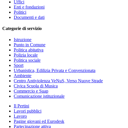
Uffici
Enti e fondazioni
Politici
Documenti e dati
Categorie di servizio
Istruzione
Punto in Comune
Politica abitativa
Polizia locale
Politica sociale
Sport
Urbanistica, Edilizia Privata e Convenzionata
Ambiente
Centro Antiviolenza VeNuS, Verso Nuove Strade
Civica Scuola di Musica
Commercio e Suap
Comunicazione istituzionale
Il Pertini
Lavori pubblici
Lavoro
Pagine giovani ed Eurodesk
Partecipazione attiva