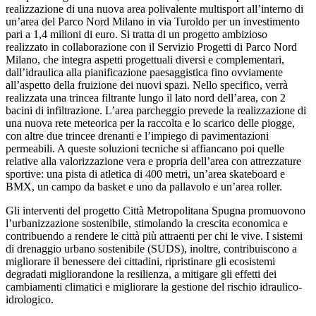
realizzazione di una nuova area polivalente multisport all’interno di
un’area del Parco Nord Milano in via Turoldo per un investimento
pari a 1,4 milioni di euro. Si tratta di un progetto ambizioso
realizzato in collaborazione con il Servizio Progetti di Parco Nord
Milano, che integra aspetti progettuali diversi e complementari,
dall’idraulica alla pianificazione paesaggistica fino ovviamente
all’aspetto della fruizione dei nuovi spazi. Nello specifico, verrà
realizzata una trincea filtrante lungo il lato nord dell’area, con 2
bacini di infiltrazione. L’area parcheggio prevede la realizzazione di
una nuova rete meteorica per la raccolta e lo scarico delle piogge,
con altre due trincee drenanti e l’impiego di pavimentazioni
permeabili. A queste soluzioni tecniche si affiancano poi quelle
relative alla valorizzazione vera e propria dell’area con attrezzature
sportive: una pista di atletica di 400 metri, un’area skateboard e
BMX, un campo da basket e uno da pallavolo e un’area roller.
Gli interventi del progetto Città Metropolitana Spugna promuovono
l’urbanizzazione sostenibile, stimolando la crescita economica e
contribuendo a rendere le città più attraenti per chi le vive. I sistemi
di drenaggio urbano sostenibile (SUDS), inoltre, contribuiscono a
migliorare il benessere dei cittadini, ripristinare gli ecosistemi
degradati migliorandone la resilienza, a mitigare gli effetti dei
cambiamenti climatici e migliorare la gestione del rischio idraulico-
idrologico.