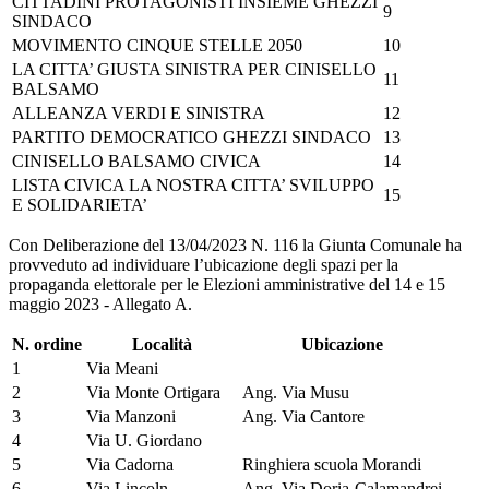
CITTADINI PROTAGONISTI INSIEME GHEZZI
9
SINDACO
MOVIMENTO CINQUE STELLE 2050
10
LA CITTA’ GIUSTA SINISTRA PER CINISELLO
11
BALSAMO
ALLEANZA VERDI E SINISTRA
12
PARTITO DEMOCRATICO GHEZZI SINDACO
13
CINISELLO BALSAMO CIVICA
14
LISTA CIVICA LA NOSTRA CITTA’ SVILUPPO
15
E SOLIDARIETA’
Con Deliberazione del 13/04/2023 N. 116 la Giunta Comunale ha
provveduto ad individuare l’ubicazione degli spazi per la
propaganda elettorale per le Elezioni amministrative del 14 e 15
maggio 2023 - Allegato A.
N. ordine
Località
Ubicazione
1
Via Meani
2
Via Monte Ortigara
Ang. Via Musu
3
Via Manzoni
Ang. Via Cantore
4
Via U. Giordano
5
Via Cadorna
Ringhiera scuola Morandi
6
Via Lincoln
Ang. Via Doria-Calamandrei