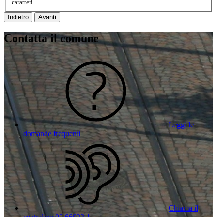
caratteri
Indietro
Avanti
Contatta il comune
Leggi le
domande frequenti
Chiama il
centralino 02 66023 1