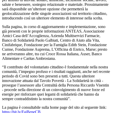
salute e benessere, sostegno relazionale e materiale. Prossimamente
sarà disponibile un’ulteriore opzione che permetterà la
geolocalizzazione delle singole associazioni sul territorio cittadino,
introducendo così un ulteriore elemento di interesse nella scelta.
Sulla pagina, in corso di aggiornamento e implementazione, sono
già presenti con le proprie informazioni ANTEAS, Associazione
Amici Casa dell’Accoglienza, Azienda Multiservizi Farmacie,
Banco di Solidarietà Paolo Galbiati, Centro di Aiuto alla Vita,
Cinifabrique, Fondazione per la Famiglia Edith Stein, Fondazione
Cumse, Fondazione Auprema, L’Officina di Enrico, Marse; presto
ne arriveranno altre, tra cui Croce Rossa Italiana, Auser, Banco
Alimentare e Caritas Ambrosiana.
“Il contributo del volontariato cittadino è fondamentale nella nostra
comunità, l’impegno profuso e i risultati raggiunti, anche nel recente
periodo di Covid sono ben presenti a tutti. Questa ulteriore
innovazione attuata dal Tavolo Povertà - La Solidarietà in città -
prosegue l’assessore alla Centralità della Persona Riccardo Visentin
- procede nella direzione di un coinvolgimento di nuove forze ed
energie per rinforzare quei legami di solidarietà che hanno da
sempre contraddistinto la nostra comunità”.
La pagina è consultabile sulla home page del sito al seguente link:
https://bit.ly/FaiBeneCB