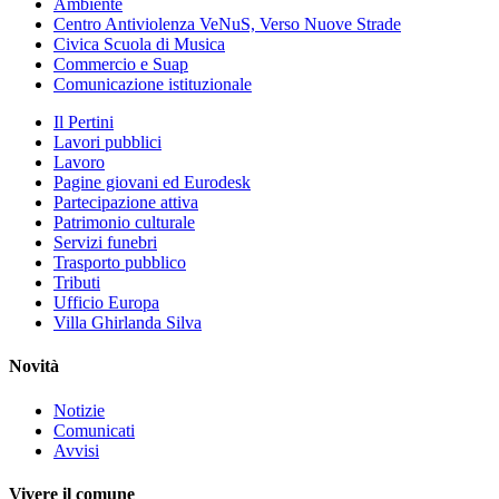
Ambiente
Centro Antiviolenza VeNuS, Verso Nuove Strade
Civica Scuola di Musica
Commercio e Suap
Comunicazione istituzionale
Il Pertini
Lavori pubblici
Lavoro
Pagine giovani ed Eurodesk
Partecipazione attiva
Patrimonio culturale
Servizi funebri
Trasporto pubblico
Tributi
Ufficio Europa
Villa Ghirlanda Silva
Novità
Notizie
Comunicati
Avvisi
Vivere il comune