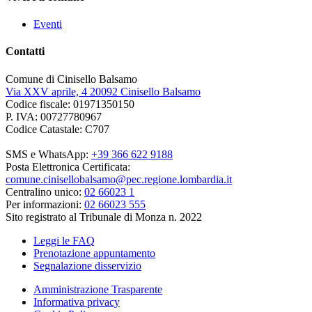
Eventi
Contatti
Comune di Cinisello Balsamo
Via XXV aprile, 4 20092 Cinisello Balsamo
Codice fiscale: 01971350150
P. IVA: 00727780967
Codice Catastale: C707
SMS e WhatsApp:
+39 366 622 9188
Posta Elettronica Certificata:
comune.cinisellobalsamo@pec.regione.lombardia.it
Centralino unico:
02 66023 1
Per informazioni:
02 66023 555
Sito registrato al Tribunale di Monza n. 2022
Leggi le FAQ
Prenotazione appuntamento
Segnalazione disservizio
Amministrazione Trasparente
Informativa privacy