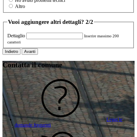
Ho avuto problemi tecnici
Altro
Vuoi aggiungere altri dettagli?
2/2
Dettaglio
Inserire massimo 200
caratteri
Indietro
Avanti
Contatta il comune
Leggi le
domande frequenti