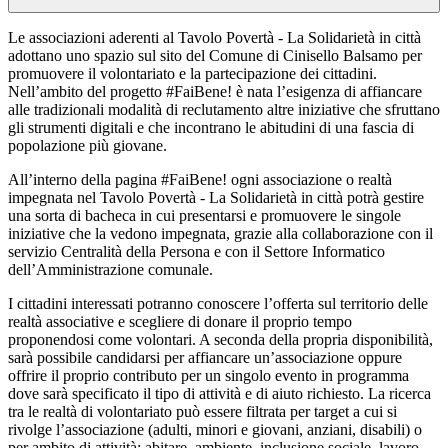
Le associazioni aderenti al Tavolo Povertà - La Solidarietà in città
adottano uno spazio sul sito del Comune di Cinisello Balsamo per
promuovere il volontariato e la partecipazione dei cittadini.
Nell’ambito del progetto #FaiBene! è nata l’esigenza di affiancare
alle tradizionali modalità di reclutamento altre iniziative che sfruttano
gli strumenti digitali e che incontrano le abitudini di una fascia di
popolazione più giovane.
All’interno della pagina #FaiBene! ogni associazione o realtà
impegnata nel Tavolo Povertà - La Solidarietà in città potrà gestire
una sorta di bacheca in cui presentarsi e promuovere le singole
iniziative che la vedono impegnata, grazie alla collaborazione con il
servizio Centralità della Persona e con il Settore Informatico
dell’Amministrazione comunale.
I cittadini interessati potranno conoscere l’offerta sul territorio delle
realtà associative e scegliere di donare il proprio tempo
proponendosi come volontari. A seconda della propria disponibilità,
sarà possibile candidarsi per affiancare un’associazione oppure
offrire il proprio contributo per un singolo evento in programma
dove sarà specificato il tipo di attività e di aiuto richiesto. La ricerca
tra le realtà di volontariato può essere filtrata per target a cui si
rivolge l’associazione (adulti, minori e giovani, anziani, disabili) o
per ambito di attività: abitare, ambiente, inclusione sociale, lavoro,