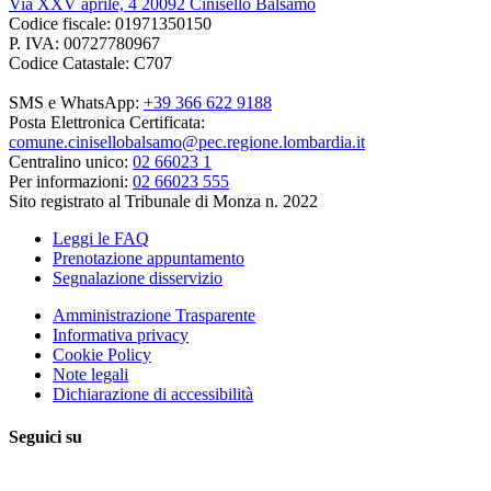
Via XXV aprile, 4 20092 Cinisello Balsamo
Codice fiscale: 01971350150
P. IVA: 00727780967
Codice Catastale: C707
SMS e WhatsApp:
+39 366 622 9188
Posta Elettronica Certificata:
comune.cinisellobalsamo@pec.regione.lombardia.it
Centralino unico:
02 66023 1
Per informazioni:
02 66023 555
Sito registrato al Tribunale di Monza n. 2022
Leggi le FAQ
Prenotazione appuntamento
Segnalazione disservizio
Amministrazione Trasparente
Informativa privacy
Cookie Policy
Note legali
Dichiarazione di accessibilità
Seguici su