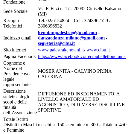
Fondazione
Via F. Filzi n. 17 - 20092 Cinisello Balsamo
Sede Sociale
(MI)
Recapiti
Tel. 02/6124824 – Cell. 3248962559 /
Telefonici
3806396532
kenotanipalestra@gmail.com
-
Indirizzo email
danzaedanza.milano@gmail.com
-
segreteria@cibu.it
Sito internet
www.palestrakenotani.it
-
www.cibu.it
Pagina Facebook
https://www.facebook.com/cibuballettoucraina
Cognome e
Nome del
MOSER ANITA - CALVINO PRINA
Presidente e/o
CATERINA
legale
rappresentante
Descrizione
DIFFUSIONE ED INSEGNAMENTO, A
sintetica degli
LIVELLO AMATORIALE ED
scopi e delle
AGONISTICO, DI DIVERSE DISCIPLINE
finalità
SPORTIVE
dell’Associazione
Totale Iscritti -
Distinti in Maschi
maschi n. 150 - femmine n. 300 - Totale n. 450
e Femmine