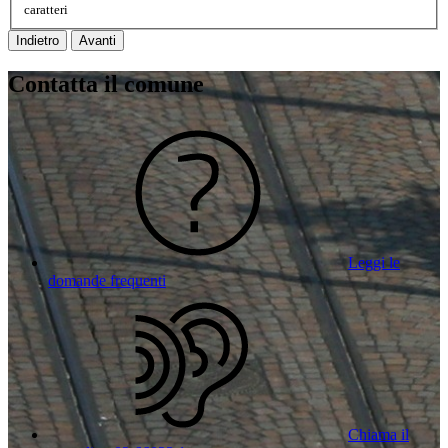
caratteri
Indietro
Avanti
Contatta il comune
Leggi le
domande frequenti
Chiama il